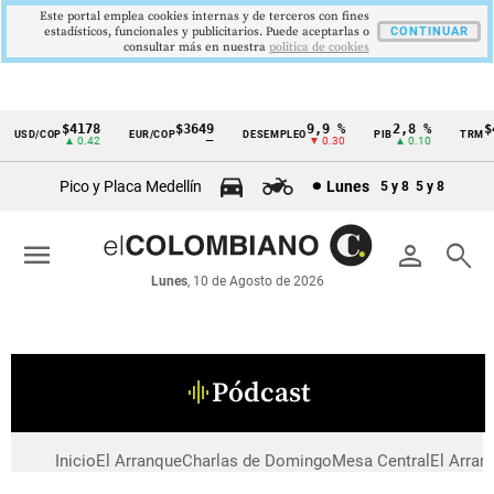
Este portal emplea cookies internas y de terceros con fines
estadísticos, funcionales y publicitarios. Puede aceptarlas o
CONTINUAR
consultar más en nuestra
politica de cookies
$4178
$3649
9,9 %
2,8 %
$4
USD/COP
EUR/COP
DESEMPLEO
PIB
TRM
Cintillo
▲ 0.42
—
▼ 0.30
▲ 0.10
de
Pico y Placa Medellín
Lunes
5 y 8
5 y 8
indicadores
económicos
menu
person
search
Colombia
Lunes
, 10 de Agosto de 2026
Pódcast
graphic_eq
Inicio
El Arranque
Charlas de Domingo
Mesa Central
El Arran