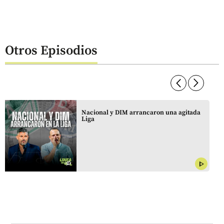
Otros Episodios
arrow_forward_ios
arrow_forward_ios
Nacional y DIM arrancaron una agitada
Liga
play_arrow