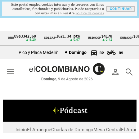
Este portal emplea cookies internas y de terceros con fines
estadísticos, funcionales y publicitarios. Puede aceptarlas o
CONTINUAR
consultar más en nuestra
politica de cookies
US$3342,60
1621,34 pts
$4178
$36
ORO
COLCAP
USD/COP
EUR/COP
Cintillo
▲ 8.20
▲ 0.67
▲ 0.42
de
Pico y Placa Medellín
Domingo
no
no
indicadores
económicos
menu
person
search
Colombia
Domingo
, 9 de Agosto de 2026
Pódcast
graphic_eq
Inicio
El Arranque
Charlas de Domingo
Mesa Central
El Arran