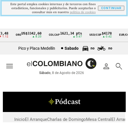
Este portal emplea cookies internas y de terceros con fines
estadísticos, funcionales y publicitarios. Puede aceptarlas o
CONTINUAR
consultar más en nuestra
politica de cookies
,48
US$3342,60
1621,34 pts
$4178
ORO
COLCAP
USD/COP
EUR/CO
Cintillo
1.12
▲ 8.20
▲ 0.67
▲ 0.42
de
Pico y Placa Medellín
Sabado
no
no
indicadores
económicos
menu
person
search
Colombia
Sábado
, 8 de Agosto de 2026
Pódcast
graphic_eq
Inicio
El Arranque
Charlas de Domingo
Mesa Central
El Arran