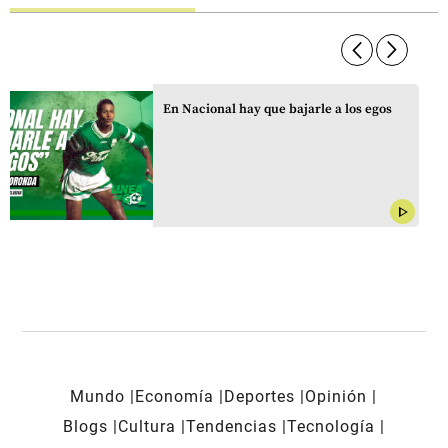
arrow_forward_ios
arrow_forward_ios
En Nacional hay que bajarle a los egos
play_arrow
Mundo
Economía
Deportes
Opinión
Blogs
Cultura
Tendencias
Tecnología