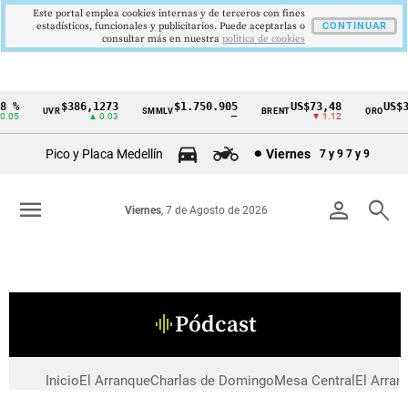
Este portal emplea cookies internas y de terceros con fines
estadísticos, funcionales y publicitarios. Puede aceptarlas o
CONTINUAR
consultar más en nuestra
politica de cookies
 %
$386,1273
$1.750.905
US$73,48
US$3
UVR
SMMLV
BRENT
ORO
Cintillo
.05
▲ 0.03
—
▼ 1.12
de
Pico y Placa Medellín
Viernes
7 y 9
7 y 9
indicadores
económicos
menu
person
search
Viernes
, 7 de Agosto de 2026
Colombia
Pódcast
graphic_eq
Inicio
El Arranque
Charlas de Domingo
Mesa Central
El Arran