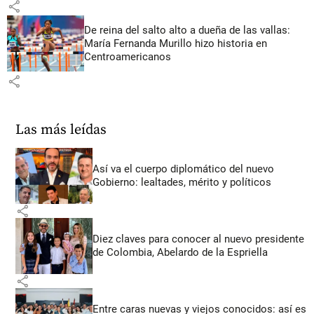
share
De reina del salto alto a dueña de las vallas:
María Fernanda Murillo hizo historia en
Centroamericanos
share
Las más leídas
Así va el cuerpo diplomático del nuevo
Gobierno: lealtades, mérito y políticos
share
Diez claves para conocer al nuevo presidente
de Colombia, Abelardo de la Espriella
share
Entre caras nuevas y viejos conocidos: así es