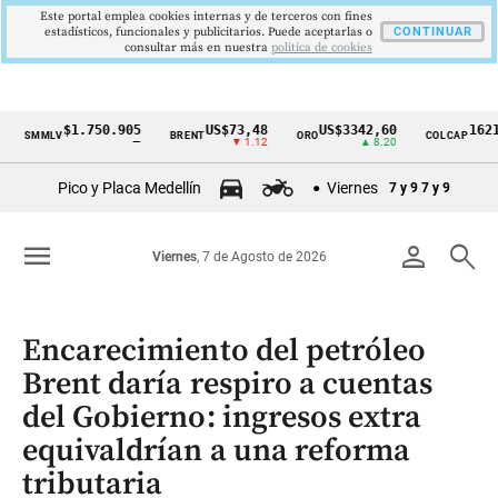
Este portal emplea cookies internas y de terceros con fines
estadísticos, funcionales y publicitarios. Puede aceptarlas o
CONTINUAR
consultar más en nuestra
politica de cookies
$1.750.905
US$73,48
US$3342,60
1621,34 
MMLV
BRENT
ORO
COLCAP
Cintillo
—
▼ 1.12
▲ 8.20
▲ 
de
Pico y Placa Medellín
Viernes
7 y 9
7 y 9
indicadores
económicos
menu
person
search
Viernes
, 7 de Agosto de 2026
Colombia
Encarecimiento del petróleo
Brent daría respiro a cuentas
del Gobierno: ingresos extra
equivaldrían a una reforma
tributaria