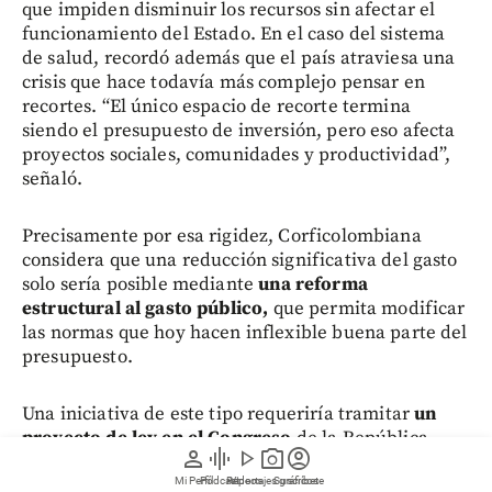
que impiden disminuir los recursos sin afectar el
funcionamiento del Estado. En el caso del sistema
de salud, recordó además que el país atraviesa una
crisis que hace todavía más complejo pensar en
recortes. “El único espacio de recorte termina
siendo el presupuesto de inversión, pero eso afecta
proyectos sociales, comunidades y productividad”,
señaló.
Precisamente por esa rigidez, Corficolombiana
considera que una reducción significativa del gasto
solo sería posible mediante
una reforma
estructural al gasto público,
que permita modificar
las normas que hoy hacen inflexible buena parte del
presupuesto.
Una iniciativa de este tipo requeriría tramitar
un
proyecto de ley en el Congreso
de la República,
person
graphic_eq
play_arrow
photo_camera
account_circle
pues implicaría cambiar las reglas que actualmente
determinan la destinación obligatoria de numerosos
Mi Perfil
Pódcast
Reportajes gráficos
Videos
Suscríbete