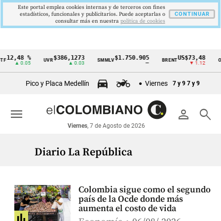
Este portal emplea cookies internas y de terceros con fines
estadísticos, funcionales y publicitarios. Puede aceptarlas o
CONTINUAR
consultar más en nuestra
politica de cookies
12,48 %
$386,1273
$1.750.905
US$73,48
F
UVR
SMMLV
BRENT
OR
Cintillo
▲ 0.05
▲ 0.03
—
▼ 1.12
de
Pico y Placa Medellín
Viernes
7 y 9
7 y 9
indicadores
económicos
menu
person
search
Colombia
Viernes
, 7 de Agosto de 2026
Diario La República
Colombia sigue como el segundo
país de la Ocde donde más
aumenta el costo de vida