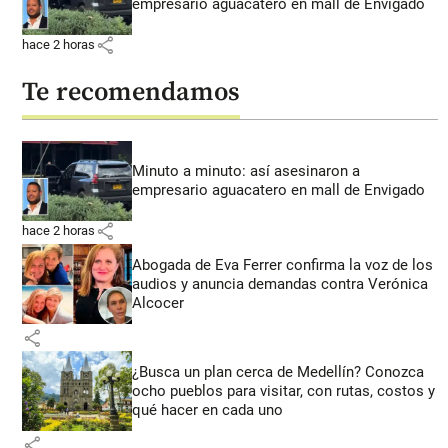
empresario aguacatero en mall de Envigado
share
hace 2 horas
Te recomendamos
Minuto a minuto: así asesinaron a
empresario aguacatero en mall de Envigado
share
hace 2 horas
Abogada de Eva Ferrer confirma la voz de los
audios y anuncia demandas contra Verónica
Alcocer
share
¿Busca un plan cerca de Medellín? Conozca
ocho pueblos para visitar, con rutas, costos y
qué hacer en cada uno
share