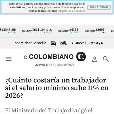
Este portal emplea cookies internas y de terceros con fines
estadísticos, funcionales y publicitarios. Puede aceptarlas o
CONTINUAR
consultar más en nuestra
politica de cookies
42,60
1621,34 pts
$4178
$3697
COLCAP
USD/COP
EUR/COP
DESEMP
Cintillo
▲ 8.20
▲ 0.67
▲ 0.42
—
de
Pico y Placa Medellín
Jueves
3 y 6
3 y 6
indicadores
económicos
menu
person
search
Colombia
Jueves
, 6 de Agosto de 2026
¿Cuánto costaría un trabajador
si el salario mínimo sube 11% en
2026?
El Ministerio del Trabajo divulgó el