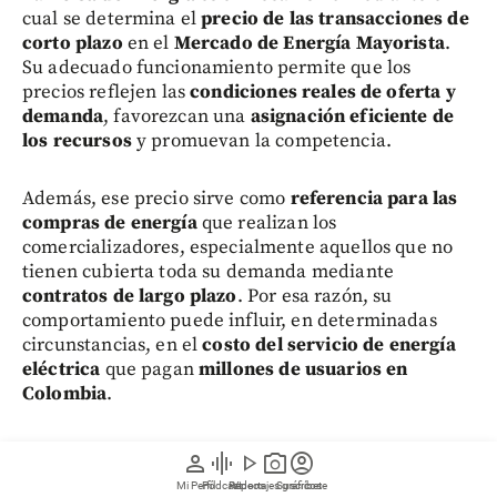
cual se determina el
precio de las transacciones de
corto plazo
en el
Mercado de Energía Mayorista
.
Su adecuado funcionamiento permite que los
precios reflejen las
condiciones reales de oferta y
demanda
, favorezcan una
asignación eficiente de
los recursos
y promuevan la competencia.
Además, ese precio sirve como
referencia para las
compras de energía
que realizan los
comercializadores, especialmente aquellos que no
tienen cubierta toda su demanda mediante
contratos de largo plazo
. Por esa razón, su
comportamiento puede influir, en determinadas
circunstancias, en el
costo del servicio de energía
eléctrica
que pagan
millones de usuarios en
Colombia
.
Según la evaluación preliminar de la SIC, las
person
graphic_eq
play_arrow
photo_camera
account_circle
conductas investigadas habrían tenido la capacidad
Mi Perfil
Pódcast
Reportajes gráficos
Videos
Suscríbete