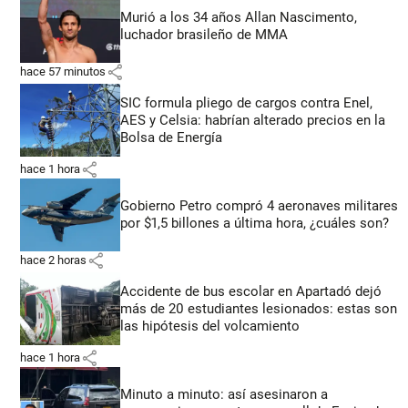
Murió a los 34 años Allan Nascimento,
luchador brasileño de MMA
share
hace 57 minutos
SIC formula pliego de cargos contra Enel,
AES y Celsia: habrían alterado precios en la
Bolsa de Energía
share
hace 1 hora
Gobierno Petro compró 4 aeronaves militares
por $1,5 billones a última hora, ¿cuáles son?
share
hace 2 horas
Accidente de bus escolar en Apartadó dejó
más de 20 estudiantes lesionados: estas son
las hipótesis del volcamiento
share
hace 1 hora
Minuto a minuto: así asesinaron a