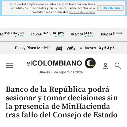
Este portal emplea cookies internas y de terceros con fines
estadísticos, funcionales y publicitarios. Puede aceptarlas o
CONTINUAR
consultar más en nuestra
politica de cookies
3342,60
1621,34 pts
$4178
$3697
COLCAP
USD/COP
EUR/COP
DES
Cintillo
▲ 8.20
▲ 0.67
▲ 0.42
—
de
Pico y Placa Medellín
Jueves
3 y 6
3 y 6
indicadores
económicos
menu
person
search
Colombia
Jueves
, 6 de Agosto de 2026
Banco de la República podrá
sesionar y tomar decisiones sin
la presencia de MinHacienda
tras fallo del Consejo de Estado