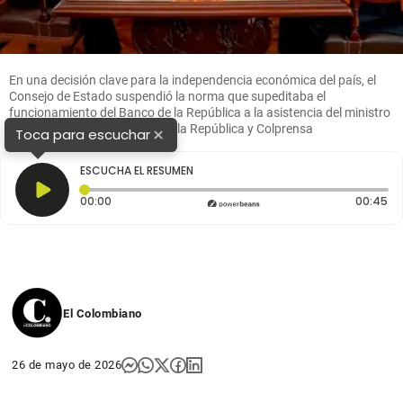
En una decisión clave para la independencia económica del país, el
Consejo de Estado suspendió la norma que supeditaba el
funcionamiento del Banco de la República a la asistencia del ministro
de Hacienda. FOTO: Banco de la República y Colprensa
×
Toca para escuchar
ESCUCHA EL RESUMEN
Tiempo transcurrido: 0 segundos
Du
00:00
00:45
El Colombiano
26 de mayo de 2026