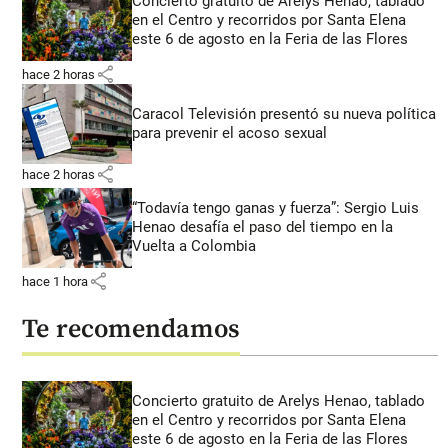
Concierto gratuito de Arelys Henao, tablado
en el Centro y recorridos por Santa Elena
este 6 de agosto en la Feria de las Flores
share
hace 2 horas
Caracol Televisión presentó su nueva política
para prevenir el acoso sexual
share
hace 2 horas
“Todavía tengo ganas y fuerza”: Sergio Luis
Henao desafía el paso del tiempo en la
Vuelta a Colombia
share
hace 1 hora
Te recomendamos
Concierto gratuito de Arelys Henao, tablado
en el Centro y recorridos por Santa Elena
este 6 de agosto en la Feria de las Flores