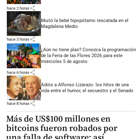
share
hace 2 horas
Murió la bebé hipopótamo rescatada en el
Magdalena Medio
share
hace 3 horas
¿Aún no tiene plan? Conozca la programación
de la Feria de las Flores 2026 para este
miércoles 5 de agosto
share
hace 6 horas
Adiós a Alfonso Lizarazo: los hitos de una
vida entre el humor, el secuestro y el Senado
share
hace 8 horas
Más de US$100 millones en
bitcoins fueron robados por
una falla de software: así