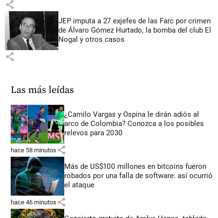
share
JEP imputa a 27 exjefes de las Farc por crimen
de Álvaro Gómez Hurtado, la bomba del club El
Nogal y otros casos
share
Las más leídas
¿Camilo Vargas y Ospina le dirán adiós al
arco de Colombia? Conozca a los posibles
relevos para 2030
share
hace 58 minutos
Más de US$100 millones en bitcoins fueron
robados por una falla de software: así ocurrió
el ataque
share
hace 46 minutos