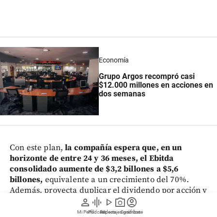
Economía
Grupo Argos recompró casi
$12.000 millones en acciones en
dos semanas
Con este plan,
la compañía espera que, en un
horizonte de entre 24 y 36 meses, el Ebitda
consolidado aumente de $3,2 billones a $5,6
billones,
equivalente a un crecimiento del 70%.
Además, proyecta duplicar el dividendo por acción y
alcanzar un retorno total para el accionista (TSR) de
person
graphic_eq
play_arrow
photo_camera
account_circle
entre 75% y 100%.
Mi Perfil
Pódcast
Reportajes gráficos
Videos
Suscríbete