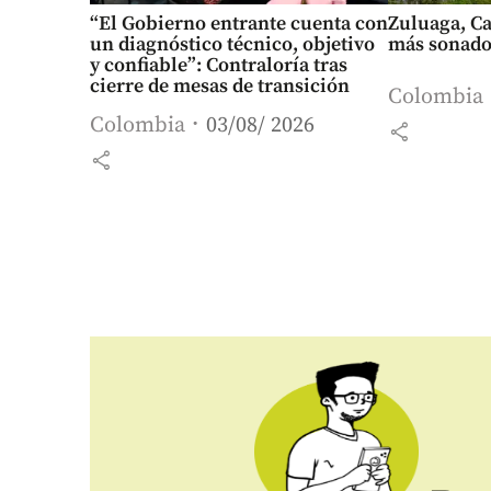
“El Gobierno entrante cuenta con
Zuluaga, Ca
un diagnóstico técnico, objetivo
más sonados
y confiable”: Contraloría tras
cierre de mesas de transición
Colombia
Colombia
03/08/ 2026
share
share