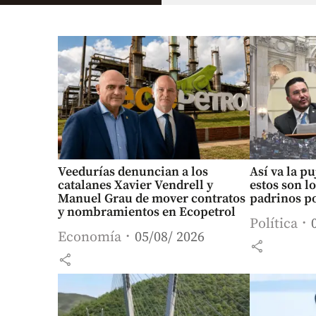
Veedurías denuncian a los
Así va la pu
catalanes Xavier Vendrell y
estos son l
Manuel Grau de mover contratos
padrinos po
y nombramientos en Ecopetrol
Política
Economía
05/08/ 2026
share
share