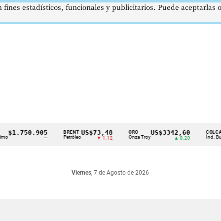
 fines estadísticos, funcionales y publicitarios. Puede aceptarlas
1.750.905
US$73,48
US$3342,60
BRENT
ORO
COLCAP
Petróleo
Onza Troy
Índ. Bursátil
—
▼ 1.12
▲ 8.20
Viernes
, 7 de Agosto de 2026