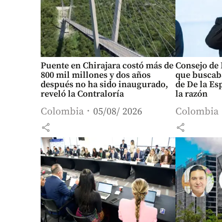
Puente en Chirajara costó más de
Consejo de
800 mil millones y dos años
que buscab
después no ha sido inaugurado,
de De la Esp
reveló la Contraloría
la razón
Colombia
05/08/ 2026
Colombia
share
share