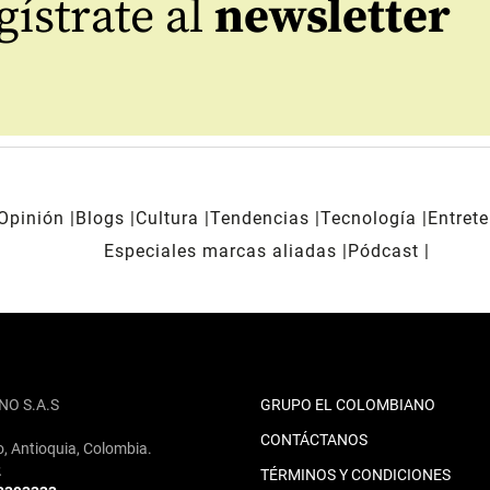
ístrate al
newsletter
Opinión
Blogs
Cultura
Tendencias
Tecnología
Entret
Especiales marcas aliadas
Pódcast
NO S.A.S
GRUPO EL COLOMBIANO
CONTÁCTANOS
o, Antioquia, Colombia.
2
TÉRMINOS Y CONDICIONES