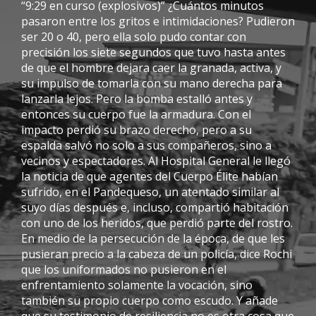
“9:29 en curso (explosivos)” ¿Cuántos minutos
pasaron entre los gritos e intimidaciones? Pudieron
ser 20 o 40, pero ella solo pudo contar con
precisión los siete segundos que tuvo hasta antes
de que el hombre dejara caer la granada, activa, y
su impulso de tomarla con su mano derecha para
lanzarla lejos. Pero la bomba estalló antes y
entonces su cuerpo fue la armadura. Con el
impacto perdió su brazo derecho, pero a su
espalda salvó no solo a sus compañeros, sino a
vecinos y espectadores. Al Hospital General le llegó
la noticia de que agentes del Cuerpo Élite habían
sufrido, en el Pandequeso, un atentado similar al
suyo días después e, incluso, compartió habitación
con uno de los heridos, que perdió parte del rostro.
En medio de la persecución de la época, de que les
pusieran precio a la cabeza de un policía, dice Rochi
que los uniformados no pusieron en el
enfrentamiento solamente la vocación, sino
también su propio cuerpo como escudo. Y añade
que su testimonio de resiliencia no es otra cosa que