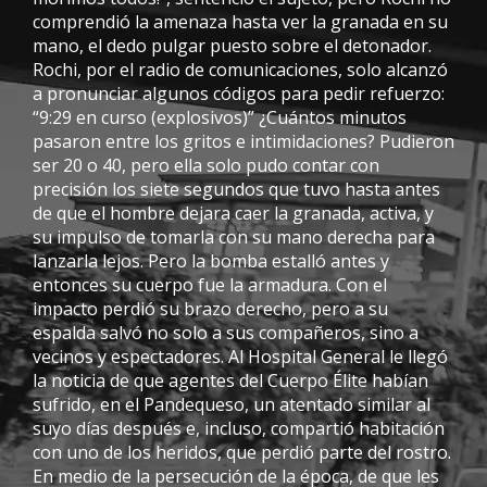
comprendió la amenaza hasta ver la granada en su
mano, el dedo pulgar puesto sobre el detonador.
Rochi, por el radio de comunicaciones, solo alcanzó
a pronunciar algunos códigos para pedir refuerzo:
“9:29 en curso (explosivos)” ¿Cuántos minutos
pasaron entre los gritos e intimidaciones? Pudieron
ser 20 o 40, pero ella solo pudo contar con
precisión los siete segundos que tuvo hasta antes
de que el hombre dejara caer la granada, activa, y
su impulso de tomarla con su mano derecha para
lanzarla lejos. Pero la bomba estalló antes y
entonces su cuerpo fue la armadura. Con el
impacto perdió su brazo derecho, pero a su
espalda salvó no solo a sus compañeros, sino a
vecinos y espectadores. Al Hospital General le llegó
la noticia de que agentes del Cuerpo Élite habían
sufrido, en el Pandequeso, un atentado similar al
suyo días después e, incluso, compartió habitación
con uno de los heridos, que perdió parte del rostro.
En medio de la persecución de la época, de que les