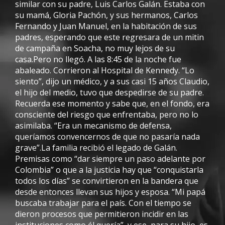
similar con su padre, Luis Carlos Galán. Estaba con
su mamá, Gloria Pachón, y sus hermanos, Carlos
Fernando y Juan Manuel, en la habitación de sus
padres, esperando que este regresara de un mitin
de campaña en Soacha, no muy lejos de su
casa.Pero no llegó. A las 8:45 de la noche fue
abaleado. Corrieron al Hospital de Kennedy. “Lo
siento”, dijo un médico, y a sus casi 15 años Claudio,
el hijo del medio, tuvo que despedirse de su padre.
Recuerda ese momento y sabe que, en el fondo, era
consciente del riesgo que enfrentaba, pero no lo
asimilaba. “Era un mecanismo de defensa,
queríamos convencernos de que no pasaría nada
grave”.La familia recibió el legado de Galán.
Premisas como “dar siempre un paso adelante por
Colombia” o que a la justicia hay que “conquistarla
todos los días” se convirtieron en la bandera que
desde entonces llevan sus hijos y esposa. “Mi papá
buscaba trabajar para el país. Con el tiempo se
dieron procesos que permitieron incidir en las
instituciones como él quería”, y ese, para su hijo, es