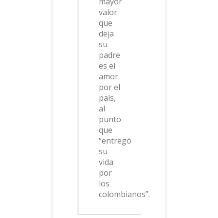
mayor
valor
que
deja
su
padre
es el
amor
por el
país,
al
punto
que
“entregó
su
vida
por
los
colombianos”.