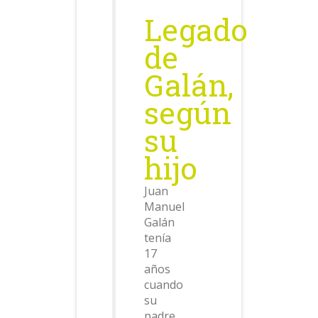
Legado
de
Galán,
según
su
hijo
Juan
Manuel
Galán
tenía
17
años
cuando
su
padre