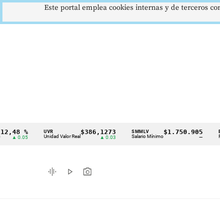
Este portal emplea cookies internas y de terceros con
%
$386,1273
$1.750.905
US
UVR
SMMLV
BRENT
Cintillo
Unidad Valor Real
Salario Mínimo
Petróleo
05
▲ 0.03
—
de
indicadores
graphic_eq
play_arrow
photo_camera
económicos
Colombia