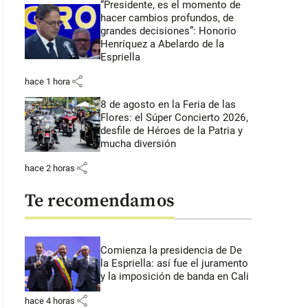
“Presidente, es el momento de
hacer cambios profundos, de
grandes decisiones”: Honorio
Henríquez a Abelardo de la
Espriella
share
hace 1 hora
8 de agosto en la Feria de las
Flores: el Súper Concierto 2026,
desfile de Héroes de la Patria y
mucha diversión
share
hace 2 horas
Te recomendamos
Comienza la presidencia de De
la Espriella: así fue el juramento
y la imposición de banda en Cali
share
hace 4 horas
 48 segundos