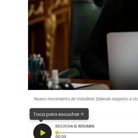
Nuevo movimiento de Volodímir Zelenski respecto a 
×
Toca para escuchar
ESCUCHA EL RESUMEN
Tiempo transcurrido: 0 segundos
00:00