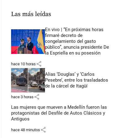
Las más leídas
En vivo | “En próximas horas
firmaré decreto de
congelamiento del gasto
público”, anuncia presidente De
la Espriella en su posesión
share
hace 10 horas
Alias ‘Douglas’ y ‘Carlos
Pesebre’, entre los trasladados
de la cárcel de Itagüí
share
hace 3 horas
Las mujeres que mueven a Medellín fueron las
protagonistas del Desfile de Autos Clásicos y
Antiguos
share
hace 48 minutos