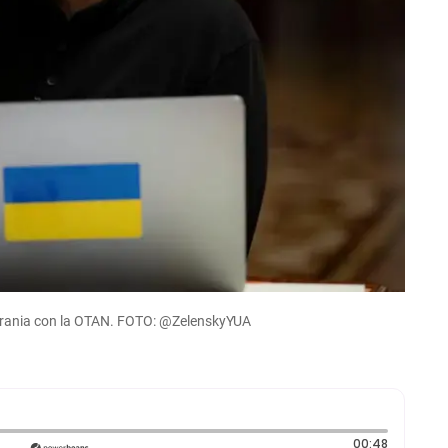
Ucrania con la OTAN. FOTO: @ZelenskyYUA
Duración:
00:48