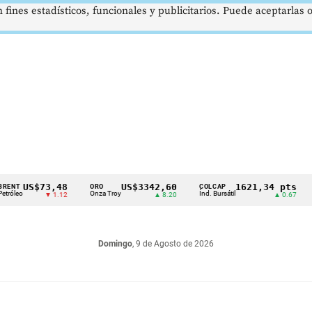
 fines estadísticos, funcionales y publicitarios. Puede aceptarlas
$73,48
US$3342,60
1621,34 pts
ORO
COLCAP
USD/CO
Onza Troy
Índ. Bursátil
Dólar Sp
▼ 1.12
▲ 8.20
▲ 0.67
Domingo
, 9 de Agosto de 2026