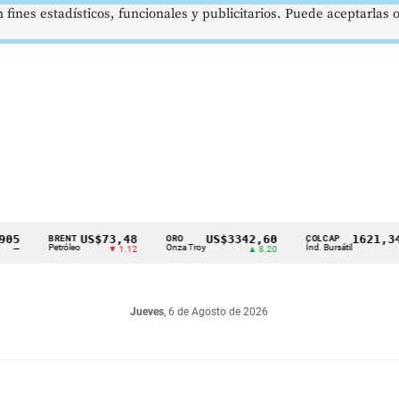
 fines estadísticos, funcionales y publicitarios. Puede aceptarlas
US$73,48
US$3342,60
1621,34 pts
BRENT
ORO
COLCAP
Petróleo
Onza Troy
Índ. Bursátil
▼ 1.12
▲ 8.20
▲ 0.67
Jueves
, 6 de Agosto de 2026