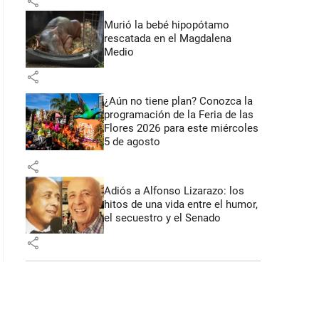
share
Murió la bebé hipopótamo
rescatada en el Magdalena
Medio
: 46 segundos
share
¿Aún no tiene plan? Conozca la
programación de la Feria de las
Flores 2026 para este miércoles
5 de agosto
share
Adiós a Alfonso Lizarazo: los
hitos de una vida entre el humor,
el secuestro y el Senado
share