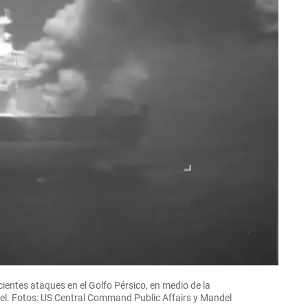
ientes ataques en el Golfo Pérsico, en medio de la
rael. Fotos: US Central Command Public Affairs y Mandel