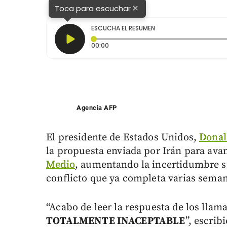
Ngan / AFP
×
Toca para escuchar
ESCUCHA EL RESUMEN
Tiempo transcurrido: 0 segundos
00:00
Agencia AFP
El presidente de Estados Unidos,
Dona
la propuesta enviada por Irán para ava
Medio
, aumentando la incertidumbre so
conflicto que ya completa varias sema
“Acabo de leer la respuesta de los llam
TOTALMENTE INACEPTABLE
”, escrib