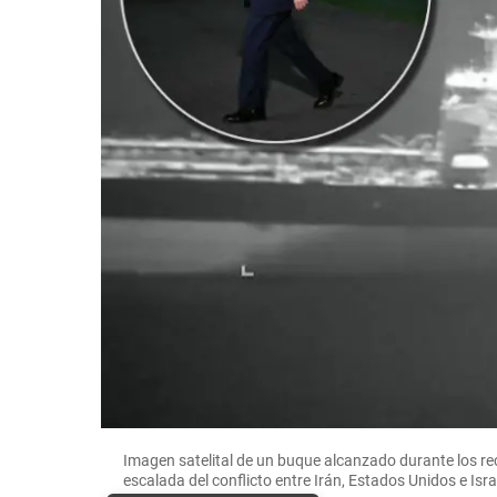
Imagen satelital de un buque alcanzado durante los rec
escalada del conflicto entre Irán, Estados Unidos e Is