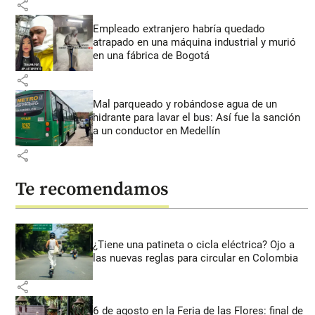
share
Empleado extranjero habría quedado
atrapado en una máquina industrial y murió
en una fábrica de Bogotá
share
Mal parqueado y robándose agua de un
hidrante para lavar el bus: Así fue la sanción
a un conductor en Medellín
share
Te recomendamos
¿Tiene una patineta o cicla eléctrica? Ojo a
las nuevas reglas para circular en Colombia
share
6 de agosto en la Feria de las Flores: final de