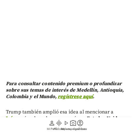
Para consultar contenido premium o profundizar
sobre sus temas de interés de Medellín, Antioquia,
Colombia y el Mundo,
regístrese aquí
.
Trump también amplió esa idea al mencionar a
Irán
, país sobre el que aseguró que
Estados Unidos
person
graphic_eq
play_arrow
photo_camera
account_circle
mantiene una fuerte presión
.
Mi Perfil
Pódcast
Reportajes gráficos
Videos
Suscríbete