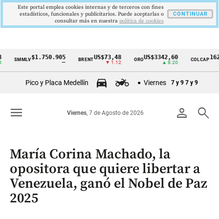
Este portal emplea cookies internas y de terceros con fines
estadísticos, funcionales y publicitarios. Puede aceptarlas o
CONTINUAR
consultar más en nuestra
politica de cookies
$1.750.905
US$73,48
US$3342,60
1621,34
SMMLV
BRENT
ORO
COLCAP
Cintillo
—
▼ 1.12
▲ 8.20
▲
de
Pico y Placa Medellín
Viernes
7 y 9
7 y 9
indicadores
económicos
menu
person
search
Viernes
, 7 de Agosto de 2026
Colombia
María Corina Machado, la
opositora que quiere libertar a
Venezuela, ganó el Nobel de Paz
2025