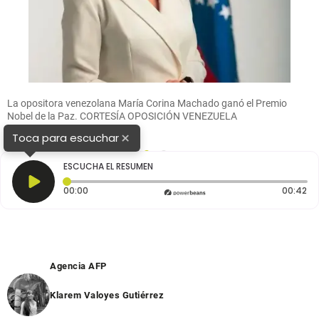
La opositora venezolana María Corina Machado ganó el Premio
Nobel de la Paz. CORTESÍA OPOSICIÓN VENEZUELA
×
Toca para escuchar
1
2
ESCUCHA EL RESUMEN
Tiempo transcurrido: 0 segundos
Du
00:00
00:42
Agencia AFP
Klarem Valoyes Gutiérrez