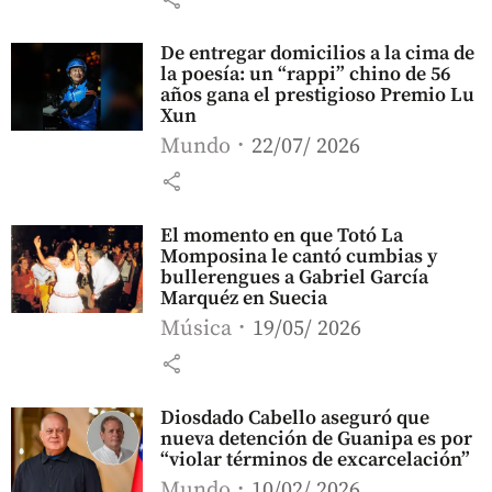
De entregar domicilios a la cima de
la poesía: un “rappi” chino de 56
años gana el prestigioso Premio Lu
Xun
Mundo
22/07/ 2026
share
El momento en que Totó La
Momposina le cantó cumbias y
bullerengues a Gabriel García
Marquéz en Suecia
Música
19/05/ 2026
share
Diosdado Cabello aseguró que
nueva detención de Guanipa es por
“violar términos de excarcelación”
Mundo
10/02/ 2026