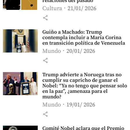
relaciones del pasado
Cultura
21/01/ 2026
share
Guiño a Machado: Trump
contempla incluir a María Corina
en transición política de Venezuela
Mundo
20/01/ 2026
share
Trump advierte a Noruega tras no
cumplir su capricho de ganar el
Nobel: “Ya no tengo que pensar solo
en la paz”, ¿amenaza para el
mundo?
Mundo
19/01/ 2026
share
Comité Nobel aclara que el Premio