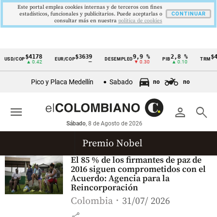
Este portal emplea cookies internas y de terceros con fines
estadísticos, funcionales y publicitarios. Puede aceptarlas o
CONTINUAR
consultar más en nuestra
politica de cookies
$4178
$3639
9,9 %
2,8 %
$41
USD/COP
EUR/COP
DESEMPLEO
PIB
TRM
Cintillo
▲ 0.42
—
▼ 0.30
▲ 0.10
de
Pico y Placa Medellín
Sabado
no
no
indicadores
económicos
menu
person
search
Colombia
Sábado
, 8 de Agosto de 2026
Premio Nobel
El 85 % de los firmantes de paz de
2016 siguen comprometidos con el
Acuerdo: Agencia para la
Reincorporación
Colombia
31/07/ 2026
share