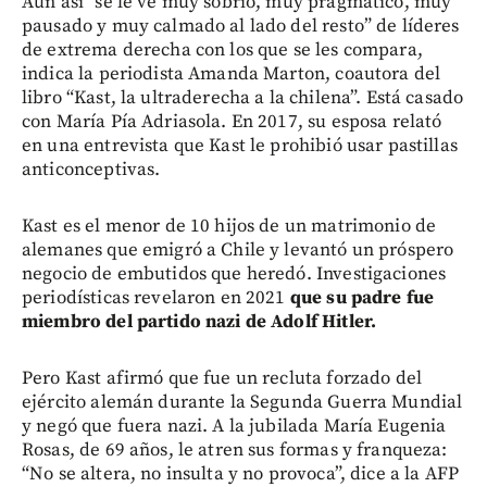
Aun así “se le ve muy sobrio, muy pragmático, muy
pausado y muy calmado al lado del resto” de líderes
de extrema derecha con los que se les compara,
indica la periodista Amanda Marton, coautora del
libro “Kast, la ultraderecha a la chilena”. Está casado
con María Pía Adriasola. En 2017, su esposa relató
en una entrevista que Kast le prohibió usar pastillas
anticonceptivas.
Kast es el menor de 10 hijos de un matrimonio de
alemanes que emigró a Chile y levantó un próspero
negocio de embutidos que heredó. Investigaciones
periodísticas revelaron en 2021
que su padre fue
miembro del partido nazi de Adolf Hitler.
Pero Kast afirmó que fue un recluta forzado del
ejército alemán durante la Segunda Guerra Mundial
y negó que fuera nazi. A la jubilada María Eugenia
Rosas, de 69 años, le atren sus formas y franqueza:
“No se altera, no insulta y no provoca”, dice a la AFP