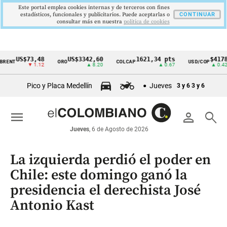
Este portal emplea cookies internas y de terceros con fines
estadísticos, funcionales y publicitarios. Puede aceptarlas o
CONTINUAR
consultar más en nuestra
politica de cookies
US$73,48
US$3342,60
1621,34 pts
$4178
ORO
COLCAP
USD/COP
E
Cintillo
▼ 1.12
▲ 8.20
▲ 0.67
▲ 0.42
de
Pico y Placa Medellín
Jueves
3 y 6
3 y 6
indicadores
económicos
menu
person
search
Colombia
Jueves
, 6 de Agosto de 2026
La izquierda perdió el poder en
Chile: este domingo ganó la
presidencia el derechista José
Antonio Kast