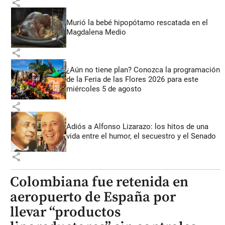
share
Murió la bebé hipopótamo rescatada en el
Magdalena Medio
share
¿Aún no tiene plan? Conozca la programación
de la Feria de las Flores 2026 para este
miércoles 5 de agosto
share
Adiós a Alfonso Lizarazo: los hitos de una
vida entre el humor, el secuestro y el Senado
share
Colombiana fue retenida en
aeropuerto de España por
llevar “productos