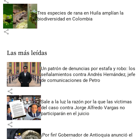
share
Tres especies de rana en Huila amplían la
biodiversidad en Colombia
share
Las más leídas
Un patrón de denuncias por estafa y robo: los
señalamientos contra Andrés Hernández, jefe
de comunicaciones de Petro
share
Sale a la luz la razón por la que las víctimas
del caso contra Jorge Alfredo Vargas no
participarán en el juicio
share
¡Por fin! Gobernador de Antioquia anunció el