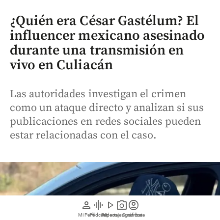
¿Quién era César Gastélum? El
influencer mexicano asesinado
durante una transmisión en
vivo en Culiacán
Las autoridades investigan el crimen
como un ataque directo y analizan si sus
publicaciones en redes sociales pueden
estar relacionadas con el caso.
person
graphic_eq
play_arrow
photo_camera
account_circle
Mi Perfil
Pódcast
Reportajes gráficos
Videos
Suscríbete