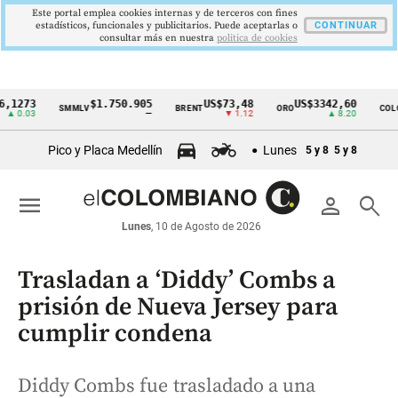
Este portal emplea cookies internas y de terceros con fines
estadísticos, funcionales y publicitarios. Puede aceptarlas o
CONTINUAR
consultar más en nuestra
politica de cookies
3
$1.750.905
US$73,48
US$3342,60
16
SMMLV
BRENT
ORO
COLCAP
Cintillo
3
—
▼ 1.12
▲ 8.20
de
Pico y Placa Medellín
Lunes
5 y 8
5 y 8
indicadores
económicos
menu
person
search
Colombia
Lunes
, 10 de Agosto de 2026
Trasladan a ‘Diddy’ Combs a
prisión de Nueva Jersey para
cumplir condena
Diddy Combs fue trasladado a una