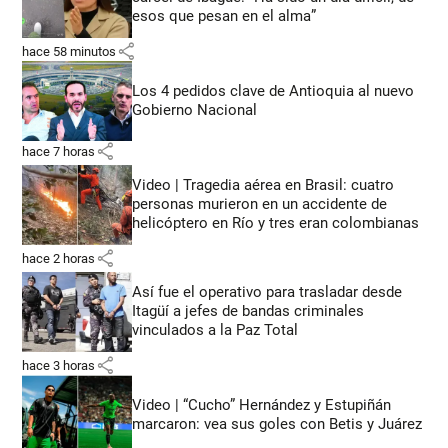
esos que pesan en el alma”
share
hace 58 minutos
Los 4 pedidos clave de Antioquia al nuevo
Gobierno Nacional
share
hace 7 horas
Video | Tragedia aérea en Brasil: cuatro
personas murieron en un accidente de
helicóptero en Río y tres eran colombianas
share
hace 2 horas
Así fue el operativo para trasladar desde
Itagüí a jefes de bandas criminales
vinculados a la Paz Total
share
hace 3 horas
Video | “Cucho” Hernández y Estupiñán
marcaron: vea sus goles con Betis y Juárez