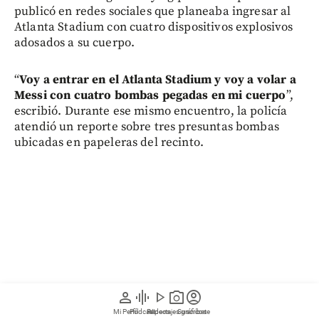
publicó en redes sociales que planeaba ingresar al
Atlanta Stadium con cuatro dispositivos explosivos
adosados a su cuerpo.
“
Voy a entrar en el Atlanta Stadium y voy a volar a
Messi con cuatro bombas pegadas en mi cuerpo
”,
escribió. Durante ese mismo encuentro, la policía
atendió un reporte sobre tres presuntas bombas
ubicadas en papeleras del recinto.
person
graphic_eq
play_arrow
photo_camera
account_circle
Mi Perfil
Pódcast
Reportajes gráficos
Videos
Suscríbete