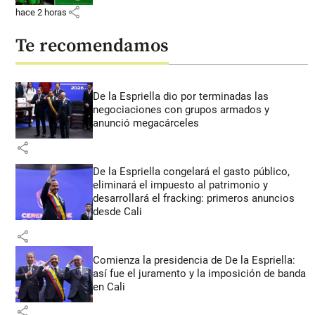
share
hace 2 horas
Te recomendamos
De la Espriella dio por terminadas las
negociaciones con grupos armados y
anunció megacárceles
share
De la Espriella congelará el gasto público,
eliminará el impuesto al patrimonio y
desarrollará el fracking: primeros anuncios
desde Cali
share
Comienza la presidencia de De la Espriella:
así fue el juramento y la imposición de banda
en Cali
share