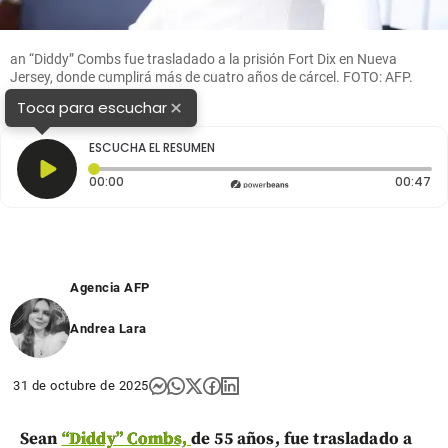
an “Diddy” Combs fue trasladado a la prisión Fort Dix en Nueva
Jersey, donde cumplirá más de cuatro años de cárcel. FOTO: AFP.
×
Toca para escuchar
ESCUCHA EL RESUMEN
Tiempo transcurrido: 0 segundos
Du
00:00
00:47
Agencia AFP
Andrea Lara
31 de octubre de 2025
Sean
“Diddy” Combs,
de 55 años, fue trasladado a