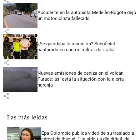
share
Accidente en la autopista Medellín-Bogotá dejó
un motociclista fallecido
share
¿Se guardaba la munición? Suboficial
capturado en cantón militar de Urabá
share
Nuevas emisiones de ceniza en el volcán
Puracé: así está la situación con la alerta
naranja
share
Las más leídas
Epa Colombia publica video de su traslado a
cárcel de Ibagué: “Ha sido un día difícil, de