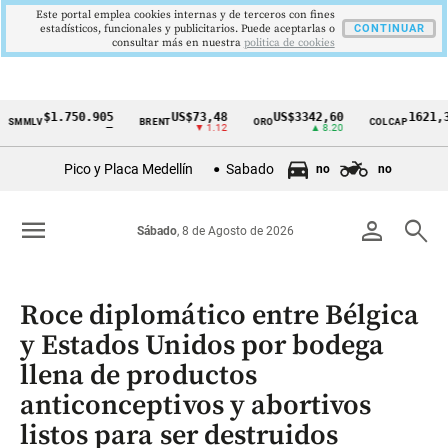
Este portal emplea cookies internas y de terceros con fines
estadísticos, funcionales y publicitarios. Puede aceptarlas o
CONTINUAR
consultar más en nuestra
politica de cookies
$1.750.905
US$73,48
US$3342,60
1621,34 pt
LV
BRENT
ORO
COLCAP
Cintillo
—
▼ 1.12
▲ 8.20
▲ 0.6
de
Pico y Placa Medellín
Sabado
no
no
indicadores
económicos
menu
person
search
Sábado
, 8 de Agosto de 2026
Colombia
Roce diplomático entre Bélgica
y Estados Unidos por bodega
llena de productos
anticonceptivos y abortivos
listos para ser destruidos