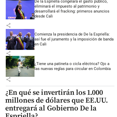
De la Espriella congelará el gasto público,
eliminará el impuesto al patrimonio y
desarrollará el fracking: primeros anuncios
desde Cali
share
Comienza la presidencia de De la Espriella:
así fue el juramento y la imposición de banda
en Cali
share
¿Tiene una patineta o cicla eléctrica? Ojo a
las nuevas reglas para circular en Colombia
share
¿En qué se invertirán los 1.000
millones de dólares que EE.UU.
entregará al Gobierno De la
Espriella?