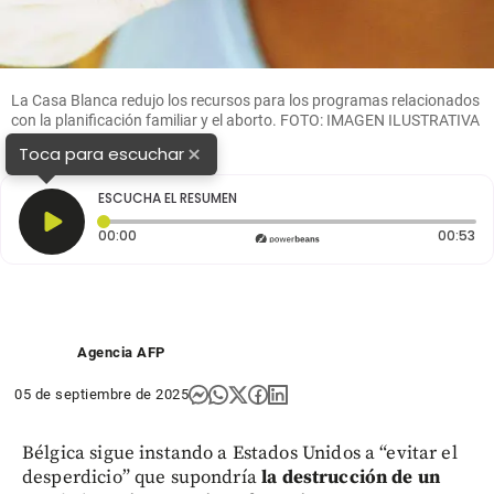
La Casa Blanca redujo los recursos para los programas relacionados
con la planificación familiar y el aborto. FOTO: IMAGEN ILUSTRATIVA
DE ARCHIVO.
×
Toca para escuchar
ESCUCHA EL RESUMEN
Tiempo transcurrido: 0 segundos
Du
00:00
00:53
Agencia AFP
05 de septiembre de 2025
Bélgica sigue instando a Estados Unidos a “evitar el
desperdicio” que supondría
la destrucción de un