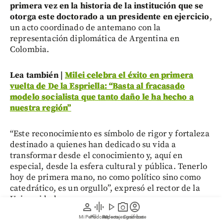
primera vez en la historia de la institución que se
otorga este doctorado a un presidente en ejercicio
,
un acto coordinado de antemano con la
representación diplomática de Argentina en
Colombia.
Lea también |
Milei celebra el éxito en primera
vuelta de De la Espriella: “Basta al fracasado
modelo socialista que tanto daño le ha hecho a
nuestra región”
“Este reconocimiento es símbolo de rigor y fortaleza
destinado a quienes han dedicado su vida a
transformar desde el conocimiento y, aquí en
especial, desde la esfera cultural y pública. Tenerlo
hoy de primera mano, no como político sino como
catedrático, es un orgullo”, expresó el rector de la
Universidad.
person
graphic_eq
play_arrow
photo_camera
account_circle
Mi Perfil
Pódcast
Reportajes gráficos
Videos
Suscríbete