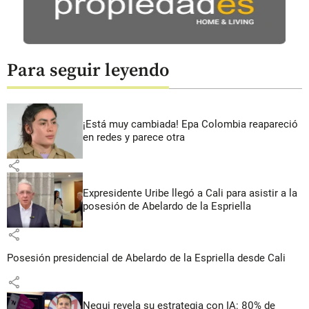
Para seguir leyendo
¡Está muy cambiada! Epa Colombia reapareció
en redes y parece otra
share
Expresidente Uribe llegó a Cali para asistir a la
posesión de Abelardo de la Espriella
share
Posesión presidencial de Abelardo de la Espriella desde Cali
share
Nequi revela su estrategia con IA: 80% de