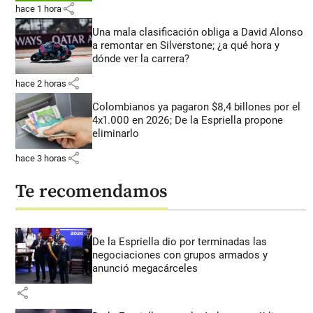
share
hace 1 hora
Una mala clasificación obliga a David Alonso
a remontar en Silverstone; ¿a qué hora y
dónde ver la carrera?
share
hace 2 horas
Colombianos ya pagaron $8,4 billones por el
4x1.000 en 2026; De la Espriella propone
eliminarlo
share
hace 3 horas
Te recomendamos
De la Espriella dio por terminadas las
negociaciones con grupos armados y
anunció megacárceles
share