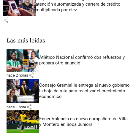
atención automatizada y cartera de crédito
multiplicada por diez
share
Las más leídas
Atlético Nacional confirmó dos refuerzos y
prepara otro anuncio
share
hace 2 horas
Consejo Gremial le entrega al nuevo gobierno
la hoja de ruta para reactivar el crecimiento
económico
share
hace 1 hora
Enner Valencia es nuevo compañero de Villa
y Montero en Boca Juniors