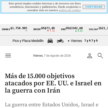
Este portal emplea cookies internas y de terceros con fines
estadísticos, funcionales y publicitarios. Puede aceptarlas o
CONTINUAR
consultar más en nuestra
politica de cookies
$1.750.905
US$73,48
US$3342,60
1621,34 pt
LV
BRENT
ORO
COLCAP
Cintillo
—
▼ 1.12
▲ 8.20
▲ 0.
de
Pico y Placa Medellín
Viernes
7 y 9
7 y 9
indicadores
económicos
menu
person
search
Viernes
, 7 de Agosto de 2026
Colombia
Más de 15.000 objetivos
atacados por EE. UU. e Israel en
la guerra con Irán
La guerra entre Estados Unidos, Israel e