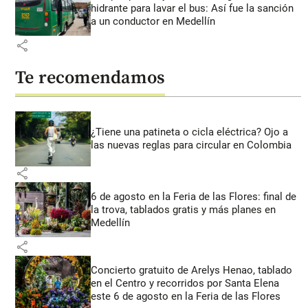
hidrante para lavar el bus: Así fue la sanción
a un conductor en Medellín
share
Te recomendamos
¿Tiene una patineta o cicla eléctrica? Ojo a
las nuevas reglas para circular en Colombia
share
6 de agosto en la Feria de las Flores: final de
la trova, tablados gratis y más planes en
Medellín
share
Concierto gratuito de Arelys Henao, tablado
en el Centro y recorridos por Santa Elena
este 6 de agosto en la Feria de las Flores