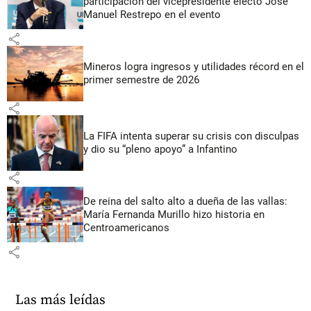
participación del vicepresidente electo José
Manuel Restrepo en el evento
share
Mineros logra ingresos y utilidades récord en el
primer semestre de 2026
share
La FIFA intenta superar su crisis con disculpas
y dio su “pleno apoyo” a Infantino
share
De reina del salto alto a dueña de las vallas:
María Fernanda Murillo hizo historia en
Centroamericanos
share
Las más leídas