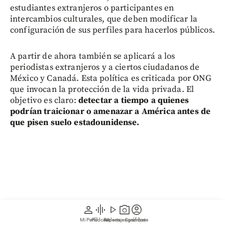
estudiantes extranjeros o participantes en
intercambios culturales, que deben modificar la
configuración de sus perfiles para hacerlos públicos.
A partir de ahora también se aplicará a los
periodistas extranjeros y a ciertos ciudadanos de
México y Canadá. Esta política es criticada por ONG
que invocan la protección de la vida privada. El
objetivo es claro:
detectar a tiempo a quienes
podrían traicionar o amenazar a América antes de
que pisen suelo estadounidense.
person
graphic_eq
play_arrow
photo_camera
account_circle
Mi Perfil
Pódcast
Reportajes gráficos
Videos
Suscríbete