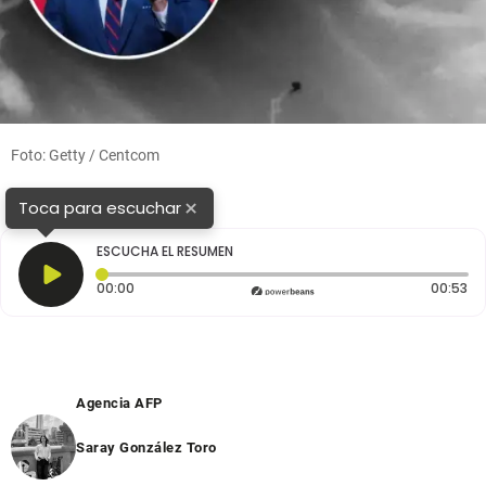
Foto: Getty / Centcom
×
Toca para escuchar
ESCUCHA EL RESUMEN
Tiempo transcurrido: 0 segundos
Du
00:00
00:53
Agencia AFP
Saray González Toro