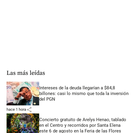
Las más leídas
Intereses de la deuda llegarían a $84,8
billones: casi lo mismo que toda la inversión
del PGN
share
hace 1 hora
Concierto gratuito de Arelys Henao, tablado
en el Centro y recorridos por Santa Elena
este 6 de agosto en la Feria de las Flores