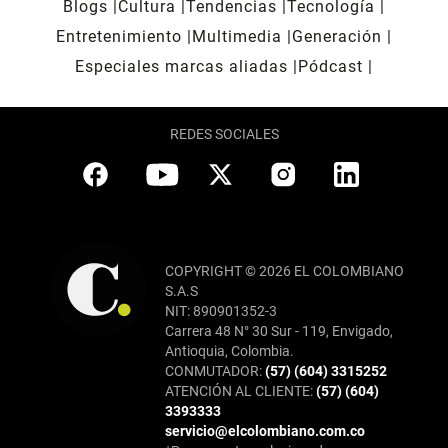
Blogs
Cultura
Tendencias
Tecnología
Entretenimiento
Multimedia
Generación
Especiales marcas aliadas
Pódcast
REDES SOCIALES
COPYRIGHT © 2026 EL COLOMBIANO
S.A.S
NIT: 890901352-3
Carrera 48 N° 30 Sur - 119, Envigado,
Antioquia, Colombia.
CONMUTADOR:
(57) (604) 3315252
ATENCIÓN AL CLIENTE:
(57) (604)
3393333
servicio@elcolombiano.com.co