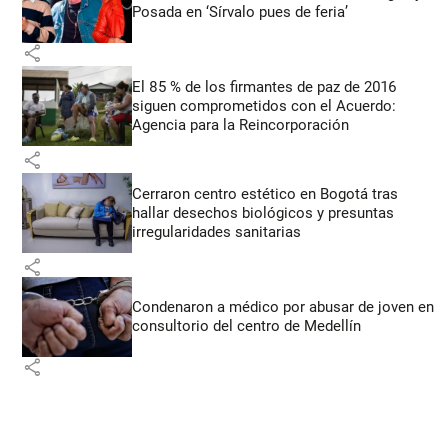
Posada en ‘Sírvalo pues de feria’
share
El 85 % de los firmantes de paz de 2016
siguen comprometidos con el Acuerdo:
Agencia para la Reincorporación
share
Cerraron centro estético en Bogotá tras
hallar desechos biológicos y presuntas
irregularidades sanitarias
share
Condenaron a médico por abusar de joven en
consultorio del centro de Medellín
share