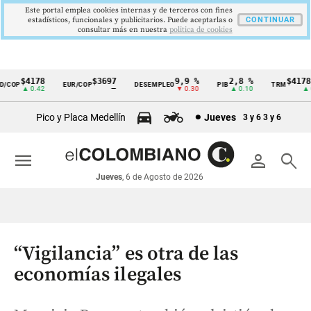
Este portal emplea cookies internas y de terceros con fines
estadísticos, funcionales y publicitarios. Puede aceptarlas o
CONTINUAR
consultar más en nuestra
politica de cookies
$4178
$3697
9,9 %
2,8 %
$4178,2
COP
EUR/COP
DESEMPLEO
PIB
TRM
Cintillo
▲ 0.42
—
▼ 0.30
▲ 0.10
▲ 0.4
de
Pico y Placa Medellín
Jueves
3 y 6
3 y 6
indicadores
económicos
menu
person
search
Colombia
Jueves
, 6 de Agosto de 2026
“Vigilancia” es otra de las
economías ilegales