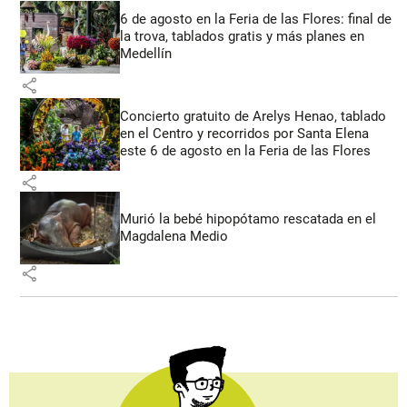
6 de agosto en la Feria de las Flores: final de
la trova, tablados gratis y más planes en
Medellín
share
Concierto gratuito de Arelys Henao, tablado
en el Centro y recorridos por Santa Elena
este 6 de agosto en la Feria de las Flores
share
Murió la bebé hipopótamo rescatada en el
Magdalena Medio
share