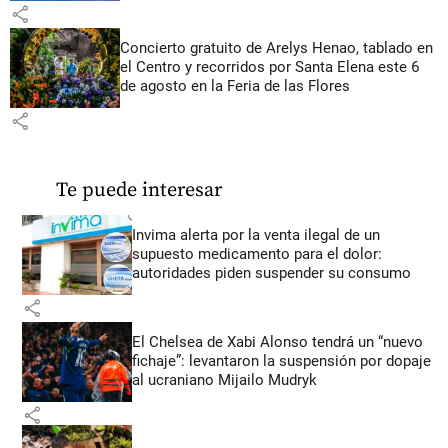
share
Concierto gratuito de Arelys Henao, tablado en
el Centro y recorridos por Santa Elena este 6
de agosto en la Feria de las Flores
share
Te puede interesar
Invima alerta por la venta ilegal de un
supuesto medicamento para el dolor:
autoridades piden suspender su consumo
share
El Chelsea de Xabi Alonso tendrá un “nuevo
fichaje”: levantaron la suspensión por dopaje
al ucraniano Mijailo Mudryk
share