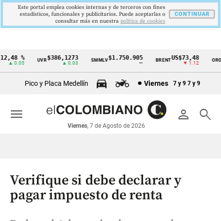
Este portal emplea cookies internas y de terceros con fines
estadísticos, funcionales y publicitarios. Puede aceptarlas o
CONTINUAR
consultar más en nuestra
politica de cookies
2,48 %
$386,1273
$1.750.905
US$73,48
U
UVR
SMMLV
BRENT
ORO
Cintillo
▲ 0.05
▲ 0.03
—
▼ 1.12
de
Pico y Placa Medellín
Viernes
7 y 9
7 y 9
indicadores
económicos
menu
person
search
Colombia
Viernes
, 7 de Agosto de 2026
Verifique si debe declarar y
pagar impuesto de renta