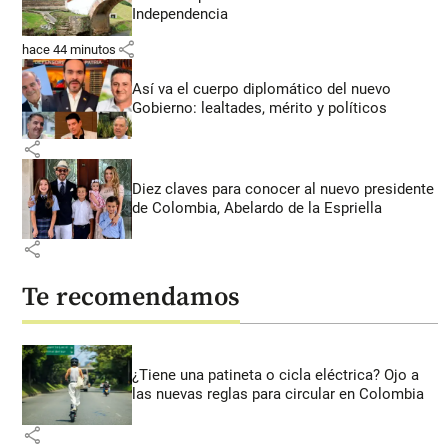
Independencia
share
hace 44 minutos
Así va el cuerpo diplomático del nuevo
Gobierno: lealtades, mérito y políticos
share
Diez claves para conocer al nuevo presidente
de Colombia, Abelardo de la Espriella
share
Te recomendamos
¿Tiene una patineta o cicla eléctrica? Ojo a
las nuevas reglas para circular en Colombia
share