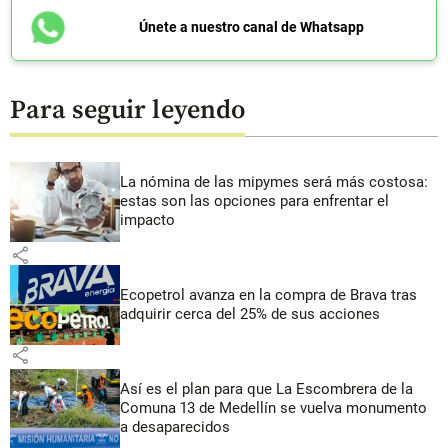
Únete a nuestro canal de Whatsapp
Para seguir leyendo
La nómina de las mipymes será más costosa:
estas son las opciones para enfrentar el
impacto
share
Ecopetrol avanza en la compra de Brava tras
adquirir cerca del 25% de sus acciones
share
Así es el plan para que La Escombrera de la
Comuna 13 de Medellín se vuelva monumento
a desaparecidos