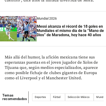
cuentito”, dice ante la mirada divertida de Mora.
Mundial 2026
Messi alcanza el récord de 18 goles en
Mundiales el mismo día de la “Mano de
Dios” de Maradona, hoy hace 40 años
Más allá del humor, la afición mexicana tiene sus
esperanzas puestas en el joven jugador de Xolos de
Tijuana que, según medios especializados, aparece
como posible fichaje de clubes gigantes de Europa
como el Liverpool y el Manchester United.
Temas
Deportes
Fútbol
Selección México
Mundia
recomendados