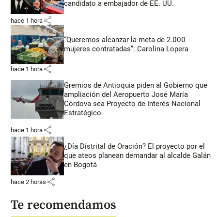
candidato a embajador de EE. UU.
share
hace 1 hora
“Queremos alcanzar la meta de 2.000
mujeres contratadas”: Carolina Lopera
share
hace 1 hora
Gremios de Antioquia piden al Gobierno que
ampliación del Aeropuerto José María
Córdova sea Proyecto de Interés Nacional
Estratégico
share
hace 1 hora
¿Día Distrital de Oración? El proyecto por el
que ateos planean demandar al alcalde Galán
en Bogotá
share
hace 2 horas
Te recomendamos