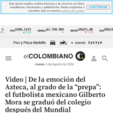
Este portal emplea cookies internas y de terceros con fines
estadísticos, funcionales y publicitarios. Puede aceptarlas o
CONTINUAR
consultar más en nuestra
politica de cookies
$386,1273
$1.750.905
US$73,48
US$3342,
UVR
SMMLV
BRENT
ORO
Cintillo
▲ 0.03
—
▼ 1.12
▲ 8
de
Pico y Placa Medellín
Jueves
3 y 6
3 y 6
indicadores
económicos
menu
person
search
Colombia
Jueves
, 6 de Agosto de 2026
Video | De la emoción del
Azteca, al grado de la “prepa”:
el futbolista mexicano Gilberto
Mora se graduó del colegio
después del Mundial