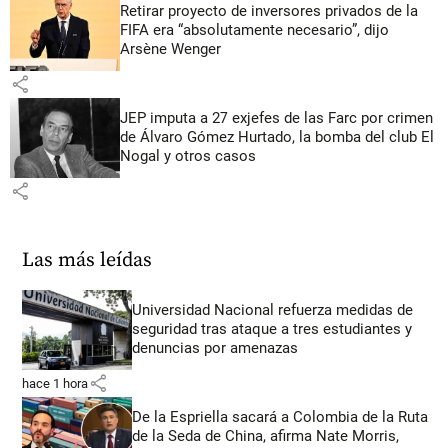
Retirar proyecto de inversores privados de la
FIFA era “absolutamente necesario”, dijo
Arsène Wenger
share
JEP imputa a 27 exjefes de las Farc por crimen
de Álvaro Gómez Hurtado, la bomba del club El
Nogal y otros casos
share
Las más leídas
Universidad Nacional refuerza medidas de
seguridad tras ataque a tres estudiantes y
denuncias por amenazas
share
hace 1 hora
De la Espriella sacará a Colombia de la Ruta
de la Seda de China, afirma Nate Morris,