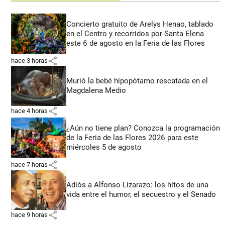
Concierto gratuito de Arelys Henao, tablado
en el Centro y recorridos por Santa Elena
este 6 de agosto en la Feria de las Flores
share
hace 3 horas
Murió la bebé hipopótamo rescatada en el
Magdalena Medio
share
hace 4 horas
¿Aún no tiene plan? Conozca la programación
de la Feria de las Flores 2026 para este
miércoles 5 de agosto
share
hace 7 horas
Adiós a Alfonso Lizarazo: los hitos de una
vida entre el humor, el secuestro y el Senado
share
hace 9 horas