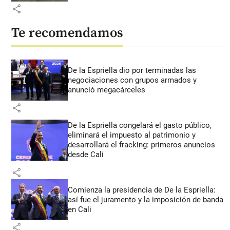
share
Te recomendamos
De la Espriella dio por terminadas las
negociaciones con grupos armados y
anunció megacárceles
share
De la Espriella congelará el gasto público,
eliminará el impuesto al patrimonio y
desarrollará el fracking: primeros anuncios
desde Cali
share
Comienza la presidencia de De la Espriella:
así fue el juramento y la imposición de banda
en Cali
share