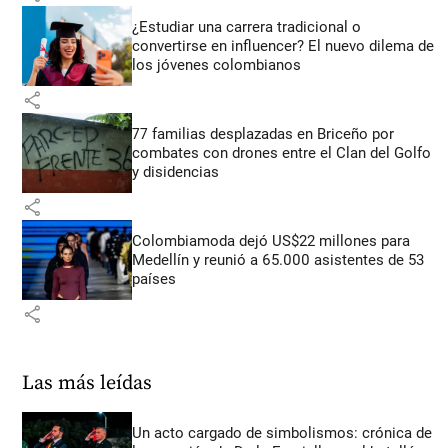
¿Estudiar una carrera tradicional o
convertirse en influencer? El nuevo dilema de
los jóvenes colombianos
share
77 familias desplazadas en Briceño por
combates con drones entre el Clan del Golfo
y disidencias
share
Colombiamoda dejó US$22 millones para
Medellín y reunió a 65.000 asistentes de 53
países
share
Las más leídas
Un acto cargado de simbolismos: crónica de