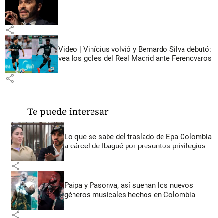
share
Video | Vinícius volvió y Bernardo Silva debutó:
vea los goles del Real Madrid ante Ferencvaros
share
Te puede interesar
Lo que se sabe del traslado de Epa Colombia
a cárcel de Ibagué por presuntos privilegios
share
Paipa y Pasonva, así suenan los nuevos
géneros musicales hechos en Colombia
share