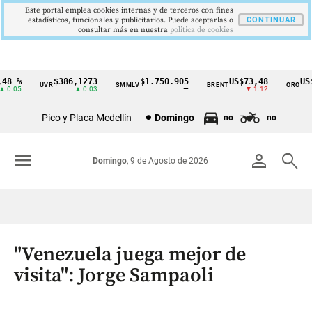
Este portal emplea cookies internas y de terceros con fines
estadísticos, funcionales y publicitarios. Puede aceptarlas o
CONTINUAR
consultar más en nuestra
politica de cookies
8 %
$386,1273
$1.750.905
US$73,48
US$3
UVR
SMMLV
BRENT
ORO
Cintillo
.05
▲ 0.03
—
▼ 1.12
de
Pico y Placa Medellín
Domingo
no
no
indicadores
económicos
menu
person
search
Domingo
, 9 de Agosto de 2026
Colombia
"Venezuela juega mejor de
visita": Jorge Sampaoli