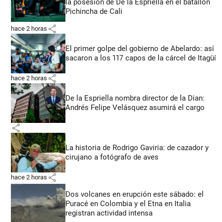
la posesión de De la Espriella en el batallón
Pichincha de Cali
share
hace 2 horas
El primer golpe del gobierno de Abelardo: así
sacaron a los 117 capos de la cárcel de Itagüí
share
hace 2 horas
De la Espriella nombra director de la Dian:
Andrés Felipe Velásquez asumirá el cargo
share
La historia de Rodrigo Gaviria: de cazador y
cirujano a fotógrafo de aves
share
hace 2 horas
Dos volcanes en erupción este sábado: el
Puracé en Colombia y el Etna en Italia
registran actividad intensa