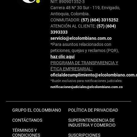
NIT: 890901352-3
Carrera 48 N° 30 Sur - 119, Envigado,
Antioquia, Colombia.
CONMUTADOR:
(57) (604) 3315252
ATENCIÓN AL CLIENTE:
(57) (604)
3393333
servicio@elcolombiano.com.co
*Para asuntos relacionados con
peticiones, quejas y reclamos (PQR),
haz clic aquí
PROGRAMA DE TRANSPARENCIA Y
ÉTICA EMPRESARIAL:
oficialdecumplimiento@elcolombiano.com.
*Buzón exclusivo para notificaciones judiciales:
notificacionesjudiciales@elcolombiano.com.co
GRUPO EL COLOMBIANO
POLÍTICA DE PRIVACIDAD
CONTÁCTANOS
SUPERINTENDENCIA DE
INDUSTRIA Y COMERCIO
TÉRMINOS Y
CONDICIONES
SUSCRIPCIONES