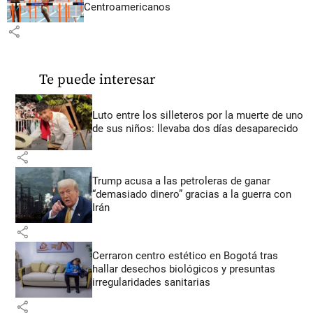
Centroamericanos
share
Te puede interesar
Luto entre los silleteros por la muerte de uno
de sus niños: llevaba dos días desaparecido
share
Trump acusa a las petroleras de ganar
“demasiado dinero” gracias a la guerra con
Irán
share
Cerraron centro estético en Bogotá tras
hallar desechos biológicos y presuntas
irregularidades sanitarias
share