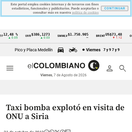
Este portal emplea cookies internas y de terceros con fines
estadísticos, funcionales y publicitarios. Puede aceptarlas o
CONTINUAR
consultar más en nuestra
politica de cookies
12,48 %
$386,1273
$1.750.905
US$73,48
UVR
SMMLV
BRENT
ORO
Cintillo
▲ 0.05
▲ 0.03
—
▼ 1.12
de
Pico y Placa Medellín
Viernes
7 y 9
7 y 9
indicadores
económicos
menu
person
search
Colombia
Viernes
, 7 de Agosto de 2026
Taxi bomba explotó en visita de
ONU a Siria