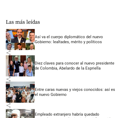
Las más leídas
Así va el cuerpo diplomático del nuevo
Gobierno: lealtades, mérito y políticos
share
Diez claves para conocer al nuevo presidente
de Colombia, Abelardo de la Espriella
share
Entre caras nuevas y viejos conocidos: así es
el nuevo Gobierno
share
Empleado extranjero habría quedado