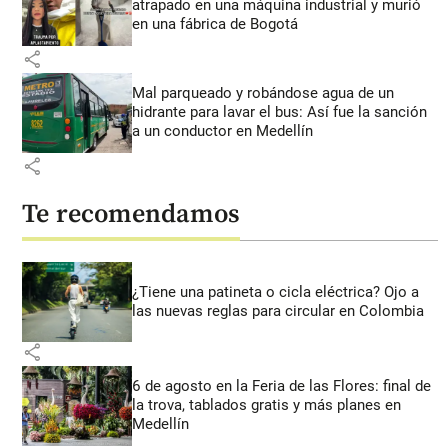
atrapado en una máquina industrial y murió
en una fábrica de Bogotá
share
Mal parqueado y robándose agua de un
hidrante para lavar el bus: Así fue la sanción
a un conductor en Medellín
share
Te recomendamos
¿Tiene una patineta o cicla eléctrica? Ojo a
las nuevas reglas para circular en Colombia
share
6 de agosto en la Feria de las Flores: final de
la trova, tablados gratis y más planes en
Medellín