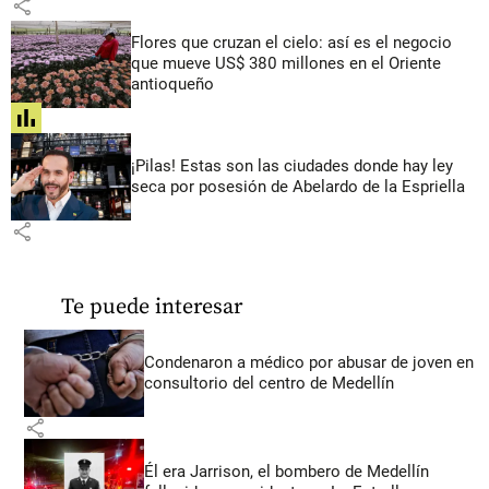
share
Flores que cruzan el cielo: así es el negocio
que mueve US$ 380 millones en el Oriente
antioqueño
share
¡Pilas! Estas son las ciudades donde hay ley
seca por posesión de Abelardo de la Espriella
share
Te puede interesar
Condenaron a médico por abusar de joven en
consultorio del centro de Medellín
share
Él era Jarrison, el bombero de Medellín