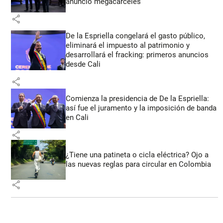
anunció megacárceles
share
De la Espriella congelará el gasto público,
eliminará el impuesto al patrimonio y
desarrollará el fracking: primeros anuncios
desde Cali
share
Comienza la presidencia de De la Espriella:
así fue el juramento y la imposición de banda
en Cali
share
¿Tiene una patineta o cicla eléctrica? Ojo a
las nuevas reglas para circular en Colombia
share