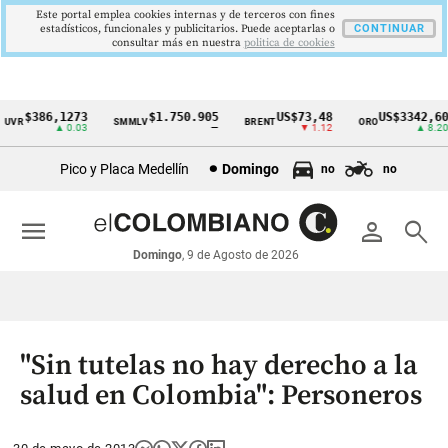
Este portal emplea cookies internas y de terceros con fines
estadísticos, funcionales y publicitarios. Puede aceptarlas o
CONTINUAR
consultar más en nuestra
politica de cookies
$386,1273
$1.750.905
US$73,48
US$3342,60
VR
SMMLV
BRENT
ORO
Cintillo
▲ 0.03
—
▼ 1.12
▲ 8.20
de
Pico y Placa Medellín
Domingo
no
no
indicadores
económicos
menu
person
search
Colombia
Domingo
, 9 de Agosto de 2026
"Sin tutelas no hay derecho a la
salud en Colombia": Personeros