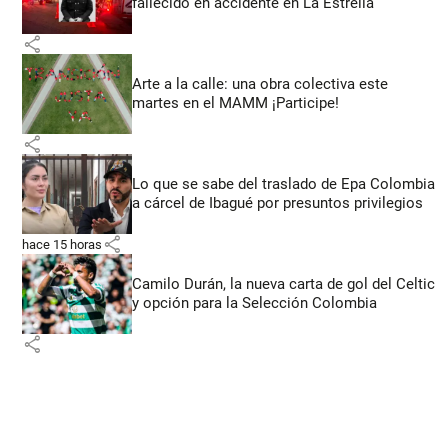
fallecido en accidente en La Estrella
share
Arte a la calle: una obra colectiva este
martes en el MAMM ¡Participe!
share
Lo que se sabe del traslado de Epa Colombia
a cárcel de Ibagué por presuntos privilegios
share
hace 15 horas
Camilo Durán, la nueva carta de gol del Celtic
y opción para la Selección Colombia
share