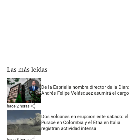
Las más leídas
De la Espriella nombra director de la Dian:
Andrés Felipe Velásquez asumirá el cargo
share
hace 2 horas
Dos volcanes en erupción este sábado: el
Puracé en Colombia y el Etna en Italia
registran actividad intensa
share
hace 3 horas