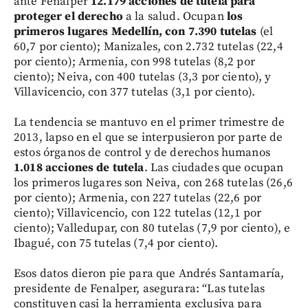
ante Fenalper
12.179 acciones de tutela para
proteger el derecho
a la salud. Ocupan
los
primeros lugares Medellín, con 7.390 tutelas
(el
60,7 por ciento); Manizales, con 2.732 tutelas (22,4
por ciento); Armenia, con 998 tutelas (8,2 por
ciento); Neiva, con 400 tutelas (3,3 por ciento), y
Villavicencio, con 377 tutelas (3,1 por ciento).
La tendencia se mantuvo en el primer trimestre de
2013, lapso en el que se interpusieron por parte de
estos órganos de control y de derechos humanos
1.018 acciones de tutela
. Las ciudades que ocupan
los primeros lugares son Neiva, con 268 tutelas (26,6
por ciento); Armenia, con 227 tutelas (22,6 por
ciento); Villavicencio, con 122 tutelas (12,1 por
ciento); Valledupar, con 80 tutelas (7,9 por ciento), e
Ibagué, con 75 tutelas (7,4 por ciento).
Esos datos dieron pie para que Andrés Santamaría,
presidente de Fenalper, asegurara: “Las tutelas
constituyen casi la herramienta exclusiva para