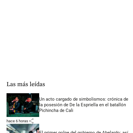
Las más leídas
Un acto cargado de simbolismos: crónica de
la posesión de De la Espriella en el batallón
Pichincha de Cali
share
hace 6 horas
El primer golpe del gobierno de Abelardo: así