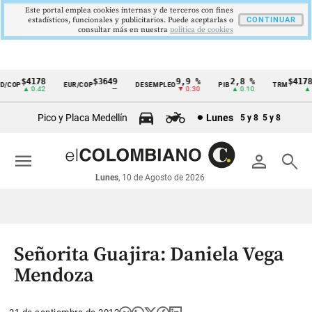
Este portal emplea cookies internas y de terceros con fines
estadísticos, funcionales y publicitarios. Puede aceptarlas o
CONTINUAR
consultar más en nuestra
politica de cookies
$4178
$3649
9,9 %
2,8 %
$4178,
/COP
EUR/COP
DESEMPLEO
PIB
TRM
Cintillo
▲ 0.42
—
▼ 0.30
▲ 0.10
▲ 0.
de
Pico y Placa Medellín
Lunes
5 y 8
5 y 8
indicadores
económicos
menu
person
search
Colombia
Lunes
, 10 de Agosto de 2026
Señorita Guajira: Daniela Vega
Mendoza