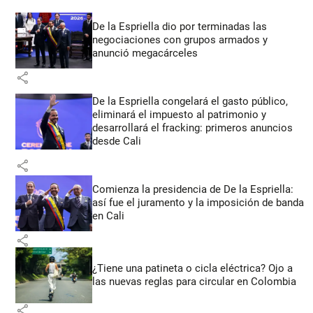
De la Espriella dio por terminadas las
negociaciones con grupos armados y
anunció megacárceles
share
De la Espriella congelará el gasto público,
eliminará el impuesto al patrimonio y
desarrollará el fracking: primeros anuncios
desde Cali
share
Comienza la presidencia de De la Espriella:
así fue el juramento y la imposición de banda
en Cali
share
¿Tiene una patineta o cicla eléctrica? Ojo a
las nuevas reglas para circular en Colombia
share