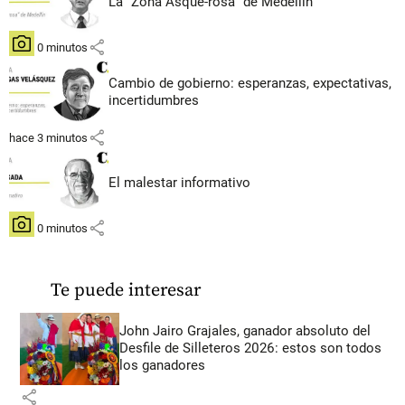
La “Zona Asque-rosa” de Medellín
share
hace 0 minutos
Cambio de gobierno: esperanzas, expectativas,
incertidumbres
share
hace 3 minutos
El malestar informativo
share
hace 0 minutos
Te puede interesar
John Jairo Grajales, ganador absoluto del
Desfile de Silleteros 2026: estos son todos
los ganadores
share