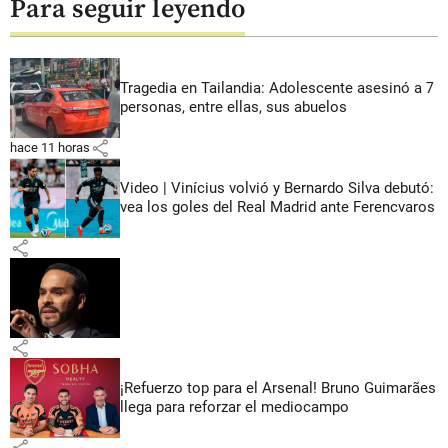
Para seguir leyendo
Tragedia en Tailandia: Adolescente asesinó a 7
personas, entre ellas, sus abuelos
share
hace 11 horas
Video | Vinícius volvió y Bernardo Silva debutó:
vea los goles del Real Madrid ante Ferencvaros
share
share
¡Refuerzo top para el Arsenal! Bruno Guimarães
llega para reforzar el mediocampo
share