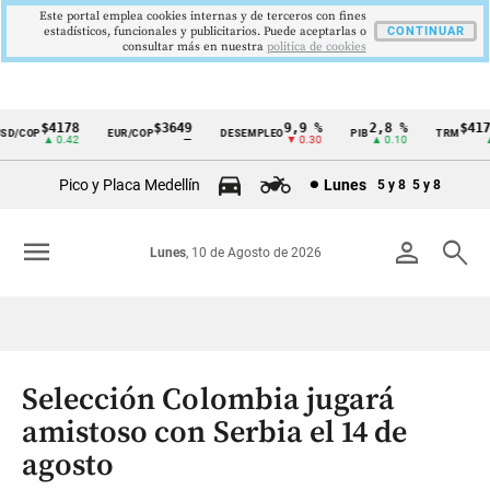
Este portal emplea cookies internas y de terceros con fines
estadísticos, funcionales y publicitarios. Puede aceptarlas o
CONTINUAR
consultar más en nuestra
politica de cookies
$4178
$3649
9,9 %
2,8 %
$4178
/COP
EUR/COP
DESEMPLEO
PIB
TRM
Cintillo
▲ 0.42
—
▼ 0.30
▲ 0.10
▲ 0
de
Pico y Placa Medellín
Lunes
5 y 8
5 y 8
indicadores
económicos
menu
person
search
Lunes
, 10 de Agosto de 2026
Colombia
Selección Colombia jugará
amistoso con Serbia el 14 de
agosto