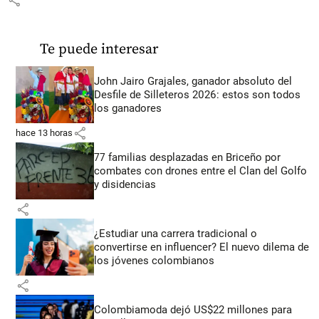
Te puede interesar
John Jairo Grajales, ganador absoluto del
Desfile de Silleteros 2026: estos son todos
los ganadores
share
hace 13 horas
77 familias desplazadas en Briceño por
combates con drones entre el Clan del Golfo
y disidencias
share
¿Estudiar una carrera tradicional o
convertirse en influencer? El nuevo dilema de
los jóvenes colombianos
share
Colombiamoda dejó US$22 millones para