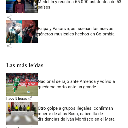
Medellín y reunió a 65.000 asistentes de 53
países
share
Paipa y Pasonva, así suenan los nuevos
géneros musicales hechos en Colombia
share
Las más leídas
Nacional se rajó ante América y volvió a
quedarse corto ante un grande
share
hace 5 horas
Otro golpe a grupos ilegales: confirman
muerte de alias Ruso, cabecilla de
disidencias de Iván Mordisco en el Meta