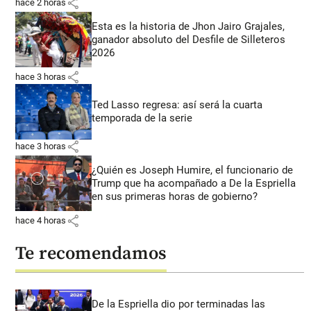
share
hace 2 horas
Esta es la historia de Jhon Jairo Grajales,
ganador absoluto del Desfile de Silleteros
2026
share
hace 3 horas
Ted Lasso regresa: así será la cuarta
temporada de la serie
share
hace 3 horas
¿Quién es Joseph Humire, el funcionario de
Trump que ha acompañado a De la Espriella
en sus primeras horas de gobierno?
share
hace 4 horas
Te recomendamos
De la Espriella dio por terminadas las