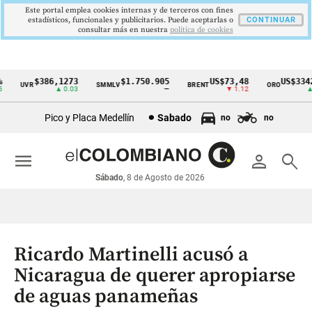
Este portal emplea cookies internas y de terceros con fines
estadísticos, funcionales y publicitarios. Puede aceptarlas o
CONTINUAR
consultar más en nuestra
politica de cookies
$386,1273
$1.750.905
US$73,48
US$3342,
UVR
SMMLV
BRENT
ORO
Cintillo
▲ 0.03
—
▼ 1.12
▲ 8
de
Pico y Placa Medellín
Sabado
no
no
indicadores
económicos
menu
person
search
Colombia
Sábado
, 8 de Agosto de 2026
Ricardo Martinelli acusó a
Nicaragua de querer apropiarse
de aguas panameñas