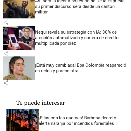
Así será la inédita posesión de De la Espriella:
su primer discurso será desde un cantón
militar
share
Nequi revela su estrategia con IA: 80% de
atención automatizada y cartera de crédito
multiplicada por diez
share
¡Está muy cambiada! Epa Colombia reapareció
en redes y parece otra
share
Te puede interesar
¡Pilas con las quemas! Barbosa decretó
alerta naranja por incendios forestales