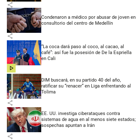
share
Condenaron a médico por abusar de joven en
consultorio del centro de Medellín
share
“La coca dará paso al coco, al cacao, al
café”: así fue la posesión de De la Espriella
en Cali
share
DIM buscará, en su partido 40 del año,
ratificar su “renacer” en Liga enfrentando al
Tolima
share
EE. UU. investiga ciberataques contra
sistemas de agua en al menos siete estados;
sospechas apuntan a Irán
share