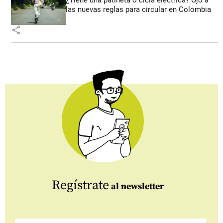
¿Tiene una patineta o cicla eléctrica? Ojo a
las nuevas reglas para circular en Colombia
share
Regístrate
al newsletter