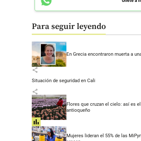
Únete a n
Para seguir leyendo
En Grecia encontraron muerta a un
share
Situación de seguridad en Cali
share
Flores que cruzan el cielo: así es
antioqueño
share
Mujeres lideran el 55% de las MiP