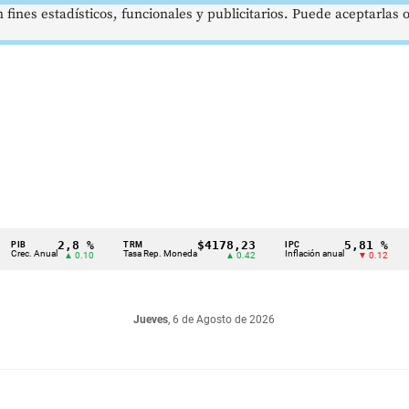
 fines estadísticos, funcionales y publicitarios. Puede aceptarlas
2,8 %
$4178,23
5,81 %
TRM
IPC
DTF
 Anual
Tasa Rep. Moneda
Inflación anual
Dep. 
▲ 0.10
▲ 0.42
▼ 0.12
Jueves
, 6 de Agosto de 2026