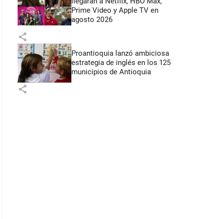
llegarán a Netflix, HBO Max,
Prime Video y Apple TV en
agosto 2026
share
Proantioquia lanzó ambiciosa
estrategia de inglés en los 125
municipios de Antioquia
share