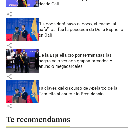
desde Cali
share
“La coca dará paso al coco, al cacao, al
café”: así fue la posesión de De la Espriella
en Cali
share
De la Espriella dio por terminadas las
negociaciones con grupos armados y
anunció megacárceles
share
10 claves del discurso de Abelardo de la
Espriella al asumir la Presidencia
share
Te recomendamos