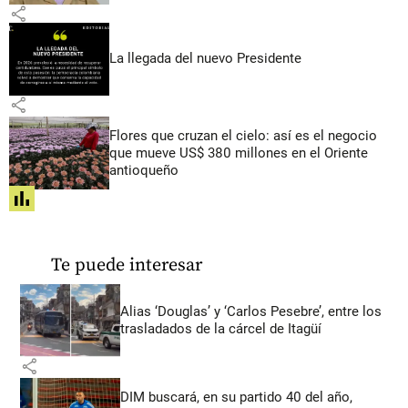
share
La llegada del nuevo Presidente
share
Flores que cruzan el cielo: así es el negocio
que mueve US$ 380 millones en el Oriente
antioqueño
share
Te puede interesar
Alias ‘Douglas’ y ‘Carlos Pesebre’, entre los
trasladados de la cárcel de Itagüí
share
DIM buscará, en su partido 40 del año,