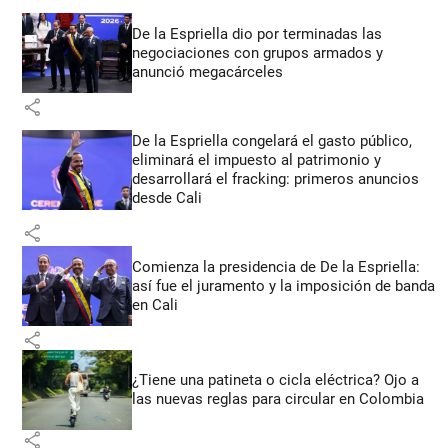
De la Espriella dio por terminadas las
negociaciones con grupos armados y
anunció megacárceles
share
De la Espriella congelará el gasto público,
eliminará el impuesto al patrimonio y
desarrollará el fracking: primeros anuncios
desde Cali
share
Comienza la presidencia de De la Espriella:
así fue el juramento y la imposición de banda
en Cali
share
¿Tiene una patineta o cicla eléctrica? Ojo a
las nuevas reglas para circular en Colombia
share