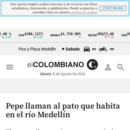
Este portal emplea cookies internas y de terceros con fines
estadísticos, funcionales y publicitarios. Puede aceptarlas o
CONTINUAR
consultar más en nuestra
politica de cookies
48 %
$386,1273
$1.750.905
US$73,48
US$
UVR
SMMLV
BRENT
ORO
Cintillo
 0.05
▲ 0.03
—
▼ 1.12
de
Pico y Placa Medellín
Sabado
no
no
indicadores
económicos
menu
person
search
Colombia
Sábado
, 8 de Agosto de 2026
Pepe llaman al pato que habita
en el río Medellín