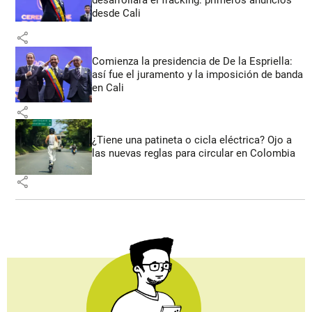
desde Cali
share
Comienza la presidencia de De la Espriella:
así fue el juramento y la imposición de banda
en Cali
share
¿Tiene una patineta o cicla eléctrica? Ojo a
las nuevas reglas para circular en Colombia
share