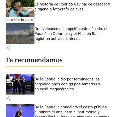
La historia de Rodrigo Gaviria: de cazador y
cirujano a fotógrafo de aves
share
hace 43 minutos
Dos volcanes en erupción este sábado: el
Puracé en Colombia y el Etna en Italia
registran actividad intensa
share
Te recomendamos
De la Espriella dio por terminadas las
negociaciones con grupos armados y
anunció megacárceles
share
De la Espriella congelará el gasto público,
eliminará el impuesto al patrimonio y
desarrollará el fracking: primeros anuncios