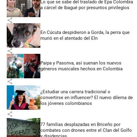
Lo que se sabe del traslado de Epa Colombia
a cárcel de Ibagué por presuntos privilegios
share
En Cúcuta despidieron a Gorda, la perra que
murió en el atentado del Eln
share
Paipa y Pasonva, así suenan los nuevos
géneros musicales hechos en Colombia
share
¿Estudiar una carrera tradicional o
convertirse en influencer? El nuevo dilema de
los jóvenes colombianos
share
77 familias desplazadas en Briceño por
combates con drones entre el Clan del Golfo
y disidencias