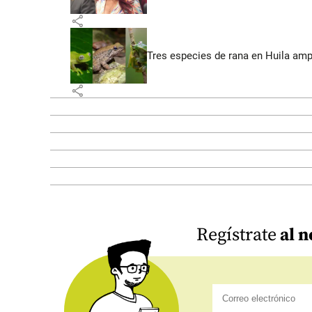
share
Tres especies de rana en Huila amp
share
Regístrate
al n