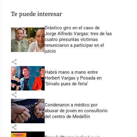
Te puede interesar
Drástico giro en el caso de
Jorge Alfredo Vargas: tres de las
cuatro presuntas víctimas
renunciaron a participar en el
juicio
share
Habrá mano a mano entre
Herbert Vargas y Posada en
‘Sírvalo pues de feria’
share
Condenaron a médico por
abusar de joven en consultorio
del centro de Medellín
share