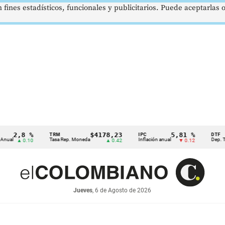
 fines estadísticos, funcionales y publicitarios. Puede aceptarlas
,8 %
$4178,23
5,81 %
TRM
IPC
DTF
Tasa Rep. Moneda
Inflación anual
Dep. Término 
▲ 0.10
▲ 0.42
▼ 0.12
Jueves
, 6 de Agosto de 2026