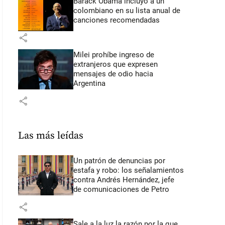
Barack Obama incluyó a un
colombiano en su lista anual de
canciones recomendadas
share
Milei prohíbe ingreso de
extranjeros que expresen
mensajes de odio hacia
Argentina
share
Las más leídas
Un patrón de denuncias por
estafa y robo: los señalamientos
contra Andrés Hernández, jefe
de comunicaciones de Petro
share
Sale a la luz la razón por la que