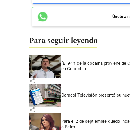
Únete a n
Para seguir leyendo
“El 94% de la cocaína proviene de 
en Colombia
share
Caracol Televisión presentó su nuev
share
Para el 2 de septiembre quedó inda
a Petro