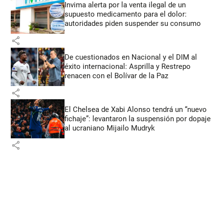
Invima alerta por la venta ilegal de un
supuesto medicamento para el dolor:
autoridades piden suspender su consumo
share
De cuestionados en Nacional y el DIM al
éxito internacional: Asprilla y Restrepo
renacen con el Bolívar de la Paz
share
El Chelsea de Xabi Alonso tendrá un “nuevo
fichaje”: levantaron la suspensión por dopaje
al ucraniano Mijailo Mudryk
share