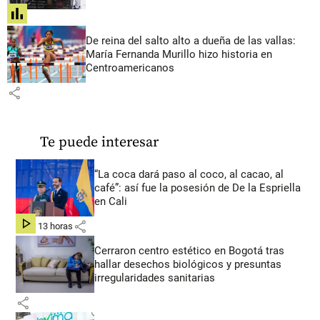
share
De reina del salto alto a dueña de las vallas:
María Fernanda Murillo hizo historia en
Centroamericanos
share
Te puede interesar
“La coca dará paso al coco, al cacao, al
café”: así fue la posesión de De la Espriella
en Cali
share
hace 13 horas
Cerraron centro estético en Bogotá tras
hallar desechos biológicos y presuntas
irregularidades sanitarias
share