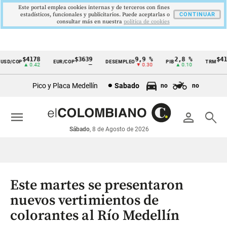
Este portal emplea cookies internas y de terceros con fines
estadísticos, funcionales y publicitarios. Puede aceptarlas o
CONTINUAR
consultar más en nuestra
politica de cookies
$4178
$3639
9,9 %
2,8 %
$4178
D/COP
EUR/COP
DESEMPLEO
PIB
TRM
Cintillo
▲ 0.42
—
▼ 0.30
▲ 0.10
▲ 
de
Pico y Placa Medellín
Sabado
no
no
indicadores
económicos
menu
person
search
Colombia
Sábado
, 8 de Agosto de 2026
Este martes se presentaron
nuevos vertimientos de
colorantes al Río Medellín