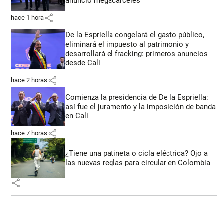
anunció megacárceles
share
hace 1 hora
De la Espriella congelará el gasto público,
eliminará el impuesto al patrimonio y
desarrollará el fracking: primeros anuncios
desde Cali
share
hace 2 horas
Comienza la presidencia de De la Espriella:
así fue el juramento y la imposición de banda
en Cali
share
hace 7 horas
¿Tiene una patineta o cicla eléctrica? Ojo a
las nuevas reglas para circular en Colombia
share