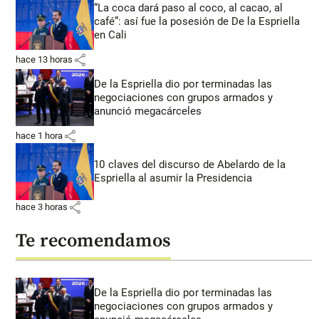
“La coca dará paso al coco, al cacao, al
café”: así fue la posesión de De la Espriella
en Cali
share
hace 13 horas
De la Espriella dio por terminadas las
negociaciones con grupos armados y
anunció megacárceles
share
hace 1 hora
10 claves del discurso de Abelardo de la
Espriella al asumir la Presidencia
share
hace 3 horas
Te recomendamos
De la Espriella dio por terminadas las
negociaciones con grupos armados y