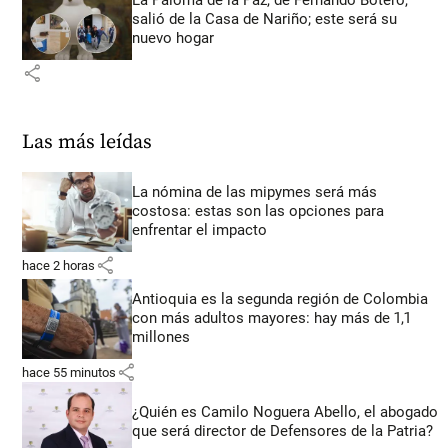
La Paloma de la Paz, de Fernando Botero,
salió de la Casa de Nariño; este será su
nuevo hogar
share
Las más leídas
La nómina de las mipymes será más
costosa: estas son las opciones para
enfrentar el impacto
share
hace 2 horas
Antioquia es la segunda región de Colombia
con más adultos mayores: hay más de 1,1
millones
share
hace 55 minutos
¿Quién es Camilo Noguera Abello, el abogado
que será director de Defensores de la Patria?