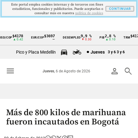
Este portal emplea cookies internas y de terceros con fines
estadísticos, funcionales y publicitarios. Puede aceptarlas o
CONTINUAR
consultar más en nuestra
politica de cookies
$4178
$3697
9,9 %
2,8 %
$4178
D/COP
EUR/COP
DESEMPLEO
PIB
TRM
Cintillo
▲ 0.42
—
▼ 0.30
▲ 0.10
▲ 
de
Pico y Placa Medellín
Jueves
3 y 6
3 y 6
indicadores
económicos
menu
person
search
Jueves
, 6 de Agosto de 2026
Colombia
Más de 800 kilos de marihuana
fueron incautados en Bogotá