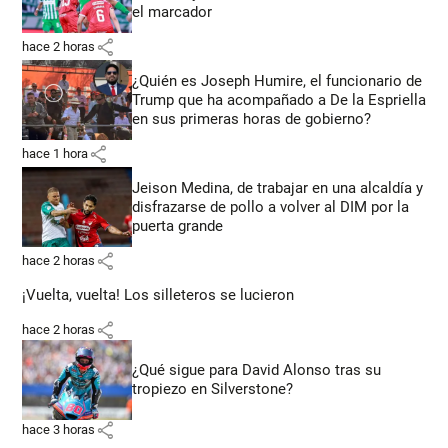
el marcador
share
hace 2 horas
¿Quién es Joseph Humire, el funcionario de
Trump que ha acompañado a De la Espriella
en sus primeras horas de gobierno?
share
hace 1 hora
Jeison Medina, de trabajar en una alcaldía y
disfrazarse de pollo a volver al DIM por la
puerta grande
share
hace 2 horas
¡Vuelta, vuelta! Los silleteros se lucieron
share
hace 2 horas
¿Qué sigue para David Alonso tras su
tropiezo en Silverstone?
share
hace 3 horas