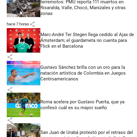
terremotos: PMU reporta 111 muertos en
Risaralda, Valle, Chocó, Manizales y otras
zonas
share
hace 7 horas
Marc-André Ter Stegen llega cedido al Ajax de
Ámsterdam; el guardameta no cuenta para
Flick en el Barcelona
share
Gustavo Sánchez brilla con un oro para la
natación artística de Colombia en Juegos
Centroamericanos
share
Roma acelera por Gustavo Puerta, que ya
confesó cuál es su mayor sueño
share
San Juan de Urabá protestó por el retraso del