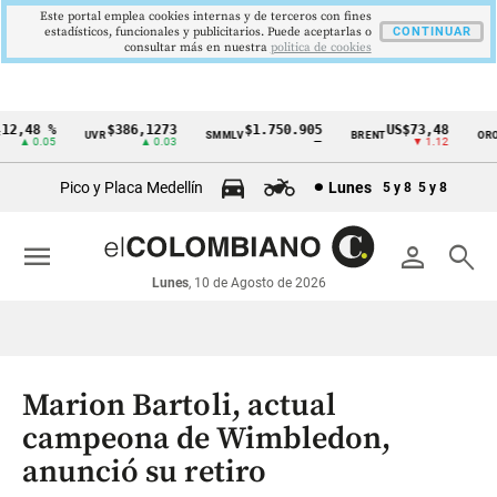
Este portal emplea cookies internas y de terceros con fines
estadísticos, funcionales y publicitarios. Puede aceptarlas o
CONTINUAR
consultar más en nuestra
politica de cookies
2,48 %
$386,1273
$1.750.905
US$73,48
U
UVR
SMMLV
BRENT
ORO
Cintillo
▲ 0.05
▲ 0.03
—
▼ 1.12
de
Pico y Placa Medellín
Lunes
5 y 8
5 y 8
indicadores
económicos
menu
person
search
Colombia
Lunes
, 10 de Agosto de 2026
Marion Bartoli, actual
campeona de Wimbledon,
anunció su retiro