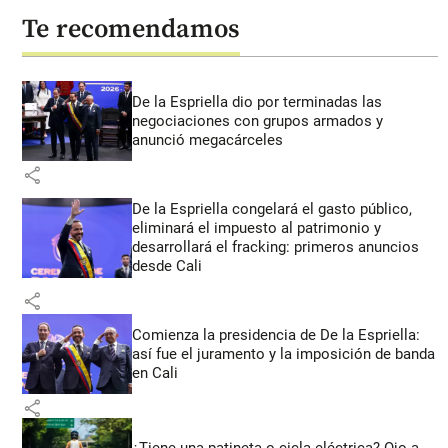
Te recomendamos
De la Espriella dio por terminadas las
negociaciones con grupos armados y
anunció megacárceles
share
De la Espriella congelará el gasto público,
eliminará el impuesto al patrimonio y
desarrollará el fracking: primeros anuncios
desde Cali
share
Comienza la presidencia de De la Espriella:
así fue el juramento y la imposición de banda
en Cali
share
¿Tiene una patineta o cicla eléctrica? Ojo a