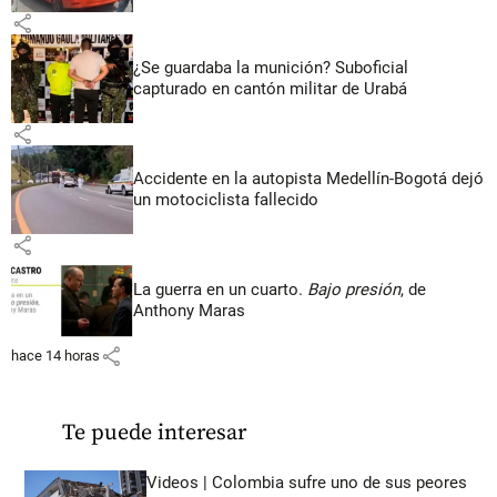
share
¿Se guardaba la munición? Suboficial
capturado en cantón militar de Urabá
share
Accidente en la autopista Medellín-Bogotá dejó
un motociclista fallecido
share
La guerra en un cuarto.
Bajo presión
, de
Anthony Maras
share
hace 14 horas
Te puede interesar
Videos | Colombia sufre uno de sus peores