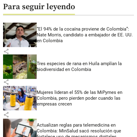
Para seguir leyendo
“El 94% de la cocaína proviene de Colombia”:
Nate Morris, candidato a embajador de EE. UU.
en Colombia
share
Tres especies de rana en Huila amplían la
biodiversidad en Colombia
share
Mujeres lideran el 55% de las MiPymes en
Colombia, pero pierden poder cuando las
empresas crecen
share
Actualizan reglas para telemedicina en
Colombia: MinSalud sacó resolución que
fortalece uso de mecanismos digitales