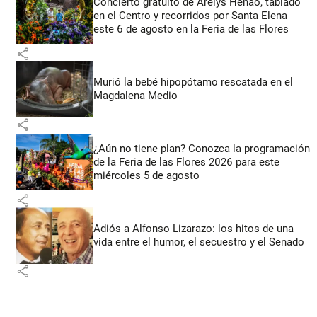
Concierto gratuito de Arelys Henao, tablado
en el Centro y recorridos por Santa Elena
este 6 de agosto en la Feria de las Flores
share
Murió la bebé hipopótamo rescatada en el
Magdalena Medio
share
¿Aún no tiene plan? Conozca la programación
de la Feria de las Flores 2026 para este
miércoles 5 de agosto
share
Adiós a Alfonso Lizarazo: los hitos de una
vida entre el humor, el secuestro y el Senado
share