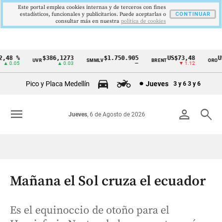
Este portal emplea cookies internas y de terceros con fines
estadísticos, funcionales y publicitarios. Puede aceptarlas o
CONTINUAR
consultar más en nuestra
politica de cookies
48 %
$386,1273
$1.750.905
US$73,48
US$
UVR
SMMLV
BRENT
ORO
Cintillo
 0.05
▲ 0.03
—
▼ 1.12
de
Pico y Placa Medellín
Jueves
3 y 6
3 y 6
indicadores
económicos
menu
person
search
Jueves
, 6 de Agosto de 2026
Colombia
Mañana el Sol cruza el ecuador
Es el equinoccio de otoño para el