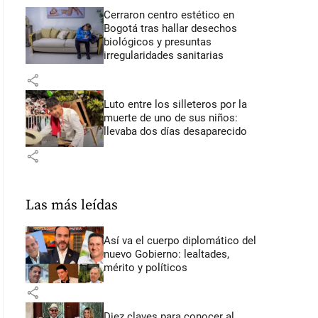
Cerraron centro estético en
Bogotá tras hallar desechos
biológicos y presuntas
irregularidades sanitarias
share
Luto entre los silleteros por la
muerte de uno de sus niños:
llevaba dos días desaparecido
share
Las más leídas
Así va el cuerpo diplomático del
nuevo Gobierno: lealtades,
mérito y políticos
share
Diez claves para conocer al