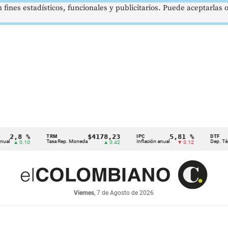
 fines estadísticos, funcionales y publicitarios. Puede aceptarlas
8 %
$4178,23
5,81 %
TRM
IPC
DTF
Tasa Rep. Moneda
Inflación anual
Dep. Término Fi
 0.10
▲ 0.42
▼ 0.12
Viernes
, 7 de Agosto de 2026