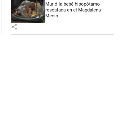
Murió la bebé hipopótamo
rescatada en el Magdalena
Medio
share