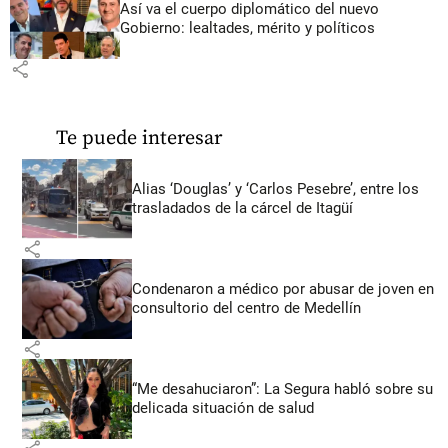
Así va el cuerpo diplomático del nuevo
Gobierno: lealtades, mérito y políticos
share
Te puede interesar
Alias ‘Douglas’ y ‘Carlos Pesebre’, entre los
trasladados de la cárcel de Itagüí
share
Condenaron a médico por abusar de joven en
consultorio del centro de Medellín
share
“Me desahuciaron”: La Segura habló sobre su
delicada situación de salud