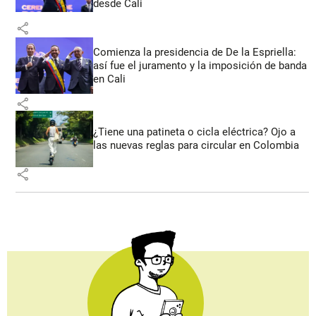
desde Cali
share
Comienza la presidencia de De la Espriella:
así fue el juramento y la imposición de banda
en Cali
share
¿Tiene una patineta o cicla eléctrica? Ojo a
las nuevas reglas para circular en Colombia
share