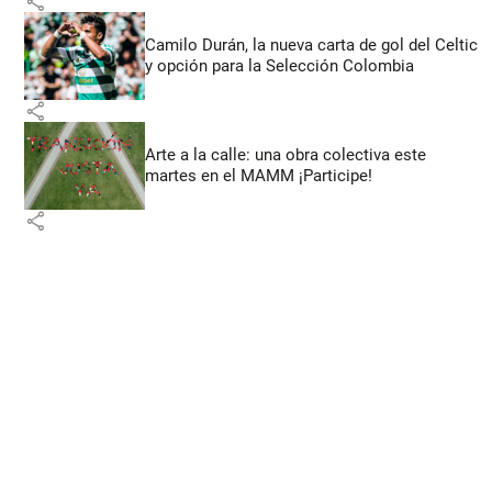
share
Camilo Durán, la nueva carta de gol del Celtic
y opción para la Selección Colombia
share
Arte a la calle: una obra colectiva este
martes en el MAMM ¡Participe!
share