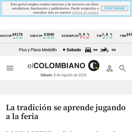
Este portal emplea cookies internas y de terceros con fines
estadísticos, funcionales y publicitarios. Puede aceptarlas o
CONTINUAR
consultar más en nuestra
politica de cookies
$4178
$3648
9,9 %
2,8 %
$4178
D/COP
EUR/COP
DESEMPLEO
PIB
TRM
Cintillo
▲ 0.42
▲ 10.00
▼ 0.30
▲ 0.10
▲ 
de
Pico y Placa Medellín
Sabado
no
no
indicadores
económicos
menu
person
search
Colombia
Sábado
, 8 de Agosto de 2026
La tradición se aprende jugando
a la feria