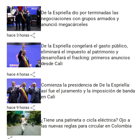
De la Espriella dio por terminadas las
negociaciones con grupos armados y
anunció megacárceles
share
hace 3 horas
De la Espriella congelará el gasto público,
eliminará el impuesto al patrimonio y
desarrollará el fracking: primeros anuncios
desde Cali
share
hace 4 horas
Comienza la presidencia de De la Espriella:
así fue el juramento y la imposición de banda
en Cali
share
hace 9 horas
¿Tiene una patineta o cicla eléctrica? Ojo a
las nuevas reglas para circular en Colombia
share