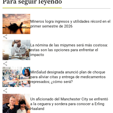
Para seguir leyendo
Mineros logra ingresos y utilidades récord en el
primer semestre de 2026
share
La nómina de las mipymes será más costosa:
estas son las opciones para enfrentar el
impacto
share
MinSalud designada anunció plan de choque
para aliviar citas y entrega de medicamentos
represados; ¿cómo será?
share
Un aficionado del Manchester City se enfrentó
a la ceguera y sordera para conocer a Erling
Haaland