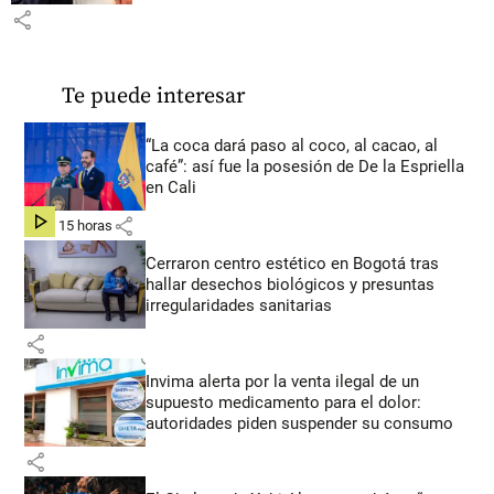
share
Te puede interesar
“La coca dará paso al coco, al cacao, al
café”: así fue la posesión de De la Espriella
en Cali
share
hace 15 horas
Cerraron centro estético en Bogotá tras
hallar desechos biológicos y presuntas
irregularidades sanitarias
share
Invima alerta por la venta ilegal de un
supuesto medicamento para el dolor:
autoridades piden suspender su consumo
share