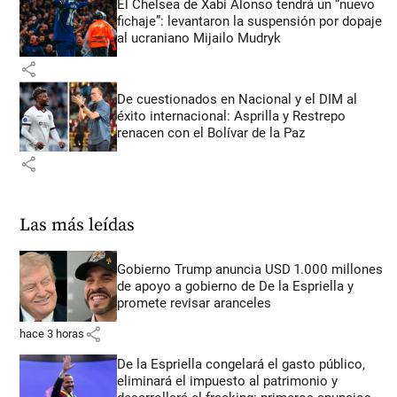
El Chelsea de Xabi Alonso tendrá un “nuevo
fichaje”: levantaron la suspensión por dopaje
al ucraniano Mijailo Mudryk
share
De cuestionados en Nacional y el DIM al
éxito internacional: Asprilla y Restrepo
renacen con el Bolívar de la Paz
share
Las más leídas
Gobierno Trump anuncia USD 1.000 millones
de apoyo a gobierno de De la Espriella y
promete revisar aranceles
share
hace 3 horas
De la Espriella congelará el gasto público,
eliminará el impuesto al patrimonio y