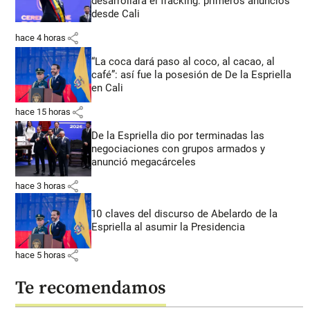
desarrollará el fracking: primeros anuncios
desde Cali
share
hace 4 horas
“La coca dará paso al coco, al cacao, al
café”: así fue la posesión de De la Espriella
en Cali
share
hace 15 horas
De la Espriella dio por terminadas las
negociaciones con grupos armados y
anunció megacárceles
share
hace 3 horas
10 claves del discurso de Abelardo de la
Espriella al asumir la Presidencia
share
hace 5 horas
Te recomendamos