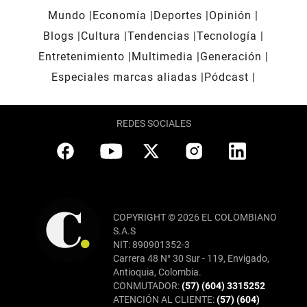
Mundo
Economía
Deportes
Opinión
Blogs
Cultura
Tendencias
Tecnología
Entretenimiento
Multimedia
Generación
Especiales marcas aliadas
Pódcast
REDES SOCIALES
COPYRIGHT © 2026 EL COLOMBIANO
S.A.S
NIT: 890901352-3
Carrera 48 N° 30 Sur - 119, Envigado,
Antioquia, Colombia.
CONMUTADOR:
(57) (604) 3315252
ATENCIÓN AL CLIENTE:
(57) (604)