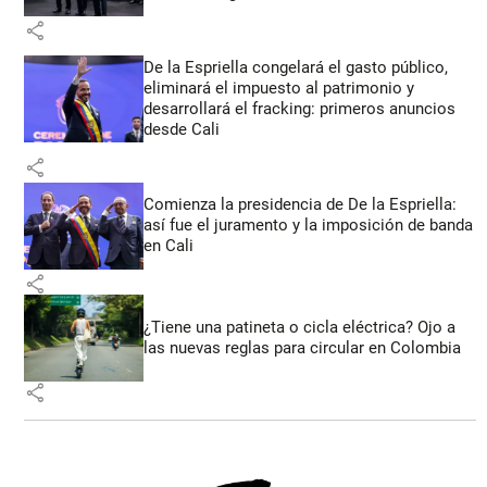
share
De la Espriella congelará el gasto público,
eliminará el impuesto al patrimonio y
desarrollará el fracking: primeros anuncios
desde Cali
share
Comienza la presidencia de De la Espriella:
así fue el juramento y la imposición de banda
en Cali
share
¿Tiene una patineta o cicla eléctrica? Ojo a
las nuevas reglas para circular en Colombia
share