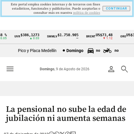
Este portal emplea cookies internas y de terceros con fines
estadísticos, funcionales y publicitarios. Puede aceptarlas o
CONTINUAR
consultar más en nuestra
politica de cookies
 %
$386,1273
$1.750.905
US$73,48
US$33
UVR
SMMLV
BRENT
ORO
Cintillo
05
▲ 0.03
—
▼ 1.12
de
Pico y Placa Medellín
Domingo
no
no
indicadores
económicos
menu
person
search
Domingo
, 9 de Agosto de 2026
Colombia
La pensional no sube la edad de
jubilación ni aumenta semanas