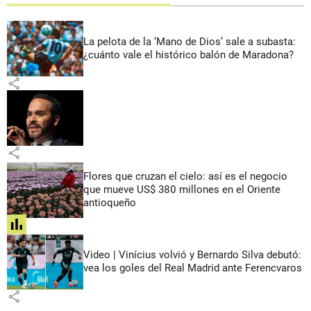
La pelota de la ‘Mano de Dios’ sale a subasta:
¿cuánto vale el histórico balón de Maradona?
share
share
Flores que cruzan el cielo: así es el negocio
que mueve US$ 380 millones en el Oriente
antioqueño
share
Video | Vinícius volvió y Bernardo Silva debutó:
vea los goles del Real Madrid ante Ferencvaros
share