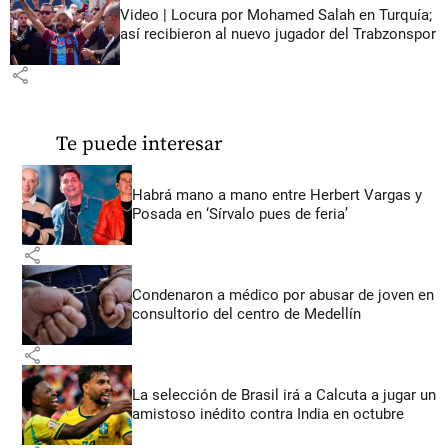
Video | Locura por Mohamed Salah en Turquía;
así recibieron al nuevo jugador del Trabzonspor
share
Te puede interesar
Habrá mano a mano entre Herbert Vargas y
Posada en ‘Sírvalo pues de feria’
share
Condenaron a médico por abusar de joven en
consultorio del centro de Medellín
share
La selección de Brasil irá a Calcuta a jugar un
amistoso inédito contra India en octubre