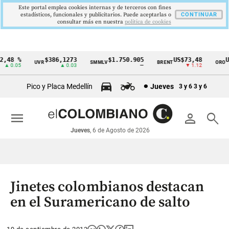
Este portal emplea cookies internas y de terceros con fines
estadísticos, funcionales y publicitarios. Puede aceptarlas o
CONTINUAR
consultar más en nuestra
politica de cookies
,48 %
$386,1273
$1.750.905
US$73,48
US
UVR
SMMLV
BRENT
ORO
Cintillo
▲ 0.05
▲ 0.03
—
▼ 1.12
de
Pico y Placa Medellín
Jueves
3 y 6
3 y 6
indicadores
económicos
menu
person
search
Colombia
Jueves
, 6 de Agosto de 2026
Jinetes colombianos destacan
en el Suramericano de salto