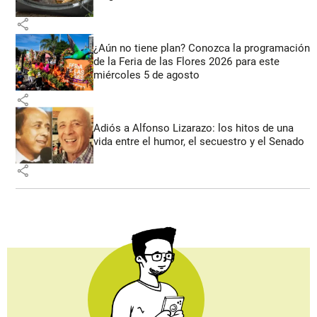
share
¿Aún no tiene plan? Conozca la programación
de la Feria de las Flores 2026 para este
miércoles 5 de agosto
share
Adiós a Alfonso Lizarazo: los hitos de una
vida entre el humor, el secuestro y el Senado
share