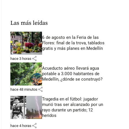
Las más leídas
6 de agosto en la Feria de las
Flores: final de la trova, tablados
gratis y más planes en Medellín
share
hace 3 horas
Acueducto aéreo llevará agua
potable a 3.000 habitantes de
Medellín, ¿dónde se construyó?
share
hace 48 minutos
Tragedia en el fútbol: jugador
murió tras ser alcanzado por un
rayo durante un partido; 12
heridos
share
hace 4 horas