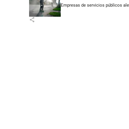
Empresas de servicios públicos ale
share