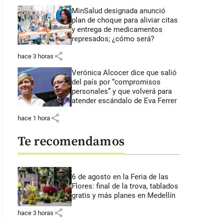
MinSalud designada anunció
plan de choque para aliviar citas
y entrega de medicamentos
represados; ¿cómo será?
share
hace 3 horas
Verónica Alcocer dice que salió
del país por “compromisos
personales” y que volverá para
atender escándalo de Eva Ferrer
share
hace 1 hora
Te recomendamos
6 de agosto en la Feria de las
Flores: final de la trova, tablados
gratis y más planes en Medellín
share
hace 3 horas