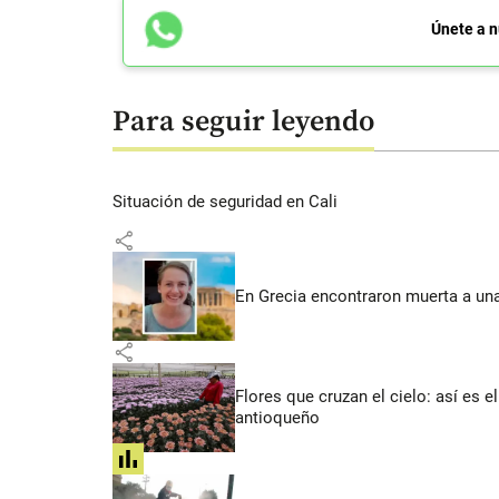
Únete a n
Para seguir leyendo
Situación de seguridad en Cali
share
En Grecia encontraron muerta a un
share
Flores que cruzan el cielo: así es
antioqueño
share