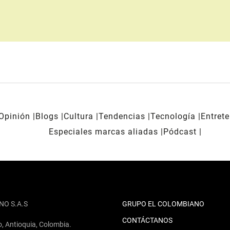
Opinión
Blogs
Cultura
Tendencias
Tecnología
Entret
Especiales marcas aliadas
Pódcast
NO S.A.S
GRUPO EL COLOMBIANO
CONTÁCTANOS
o, Antioquia, Colombia.