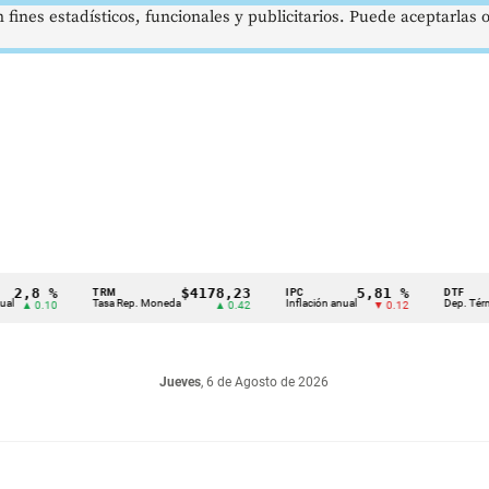
 fines estadísticos, funcionales y publicitarios. Puede aceptarlas
8 %
$4178,23
5,81 %
TRM
IPC
DTF
Tasa Rep. Moneda
Inflación anual
Dep. Término Fi
 0.10
▲ 0.42
▼ 0.12
Jueves
, 6 de Agosto de 2026