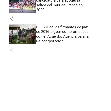
candidatura para acoger la
salida del Tour de France en
2029
share
El 85 % de los firmantes de paz
de 2016 siguen comprometidos
con el Acuerdo: Agencia para la
Reincorporación
share