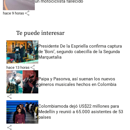
un motociclista fallecido
share
hace 9 horas
Te puede interesar
Presidente De la Espriella confirma captura
de ‘Boni’, segundo cabecilla de la Segunda
Marquetalia
share
hace 13 horas
Paipa y Pasonva, así suenan los nuevos
géneros musicales hechos en Colombia
share
Colombiamoda dejó US$22 millones para
Medellín y reunió a 65.000 asistentes de 53
países
share