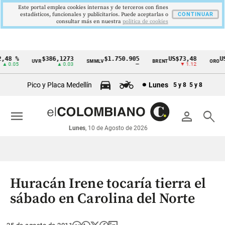
Este portal emplea cookies internas y de terceros con fines
estadísticos, funcionales y publicitarios. Puede aceptarlas o
CONTINUAR
consultar más en nuestra
politica de cookies
48 %
$386,1273
$1.750.905
US$73,48
US$
UVR
SMMLV
BRENT
ORO
Cintillo
0.05
▲ 0.03
—
▼ 1.12
de
Pico y Placa Medellín
Lunes
5 y 8
5 y 8
indicadores
económicos
menu
person
search
Colombia
Lunes
, 10 de Agosto de 2026
Huracán Irene tocaría tierra el
sábado en Carolina del Norte