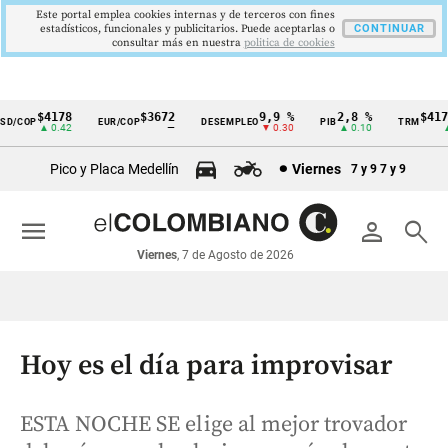
Este portal emplea cookies internas y de terceros con fines
estadísticos, funcionales y publicitarios. Puede aceptarlas o
CONTINUAR
consultar más en nuestra
politica de cookies
$4178
$3672
9,9 %
2,8 %
$4178,
/COP
EUR/COP
DESEMPLEO
PIB
TRM
Cintillo
▲ 0.42
—
▼ 0.30
▲ 0.10
▲ 0
de
Pico y Placa Medellín
Viernes
7 y 9
7 y 9
indicadores
económicos
menu
person
search
Colombia
Viernes
, 7 de Agosto de 2026
Hoy es el día para improvisar
ESTA NOCHE SE elige al mejor trovador