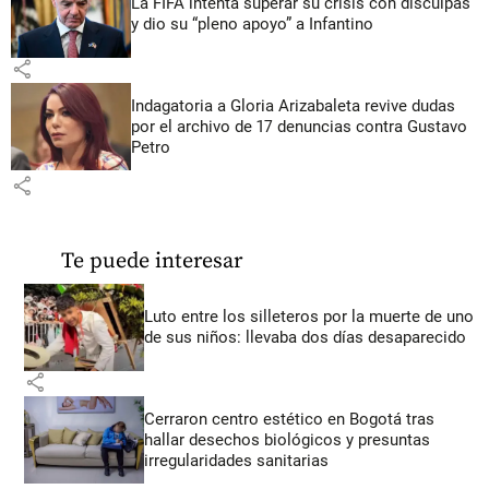
La FIFA intenta superar su crisis con disculpas
y dio su “pleno apoyo” a Infantino
share
Indagatoria a Gloria Arizabaleta revive dudas
por el archivo de 17 denuncias contra Gustavo
Petro
share
Te puede interesar
Luto entre los silleteros por la muerte de uno
de sus niños: llevaba dos días desaparecido
share
Cerraron centro estético en Bogotá tras
hallar desechos biológicos y presuntas
irregularidades sanitarias