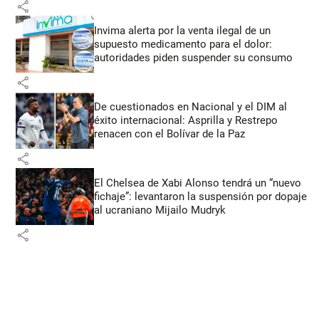
share
Invima alerta por la venta ilegal de un
supuesto medicamento para el dolor:
autoridades piden suspender su consumo
share
De cuestionados en Nacional y el DIM al
éxito internacional: Asprilla y Restrepo
renacen con el Bolívar de la Paz
share
El Chelsea de Xabi Alonso tendrá un “nuevo
fichaje”: levantaron la suspensión por dopaje
al ucraniano Mijailo Mudryk
share