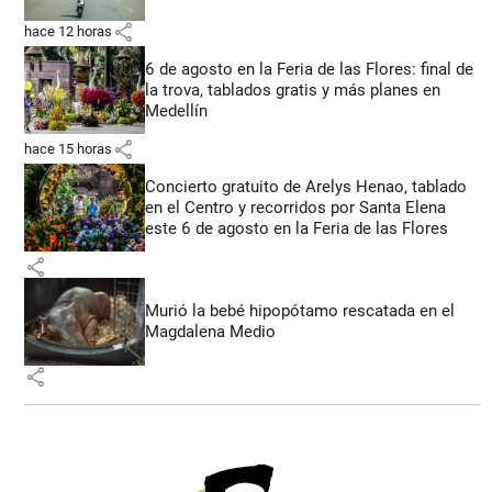
share
hace 12 horas
6 de agosto en la Feria de las Flores: final de
la trova, tablados gratis y más planes en
Medellín
share
hace 15 horas
Concierto gratuito de Arelys Henao, tablado
en el Centro y recorridos por Santa Elena
este 6 de agosto en la Feria de las Flores
share
Murió la bebé hipopótamo rescatada en el
Magdalena Medio
share