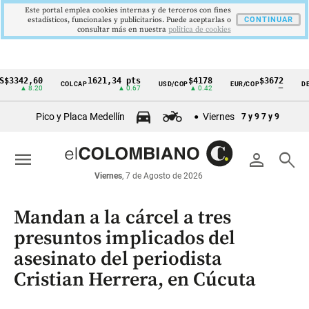
Este portal emplea cookies internas y de terceros con fines
estadísticos, funcionales y publicitarios. Puede aceptarlas o
CONTINUAR
consultar más en nuestra
politica de cookies
2,60
1621,34 pts
$4178
$3672
COLCAP
USD/COP
EUR/COP
DESEMPL
Cintillo
 8.20
▲ 0.67
▲ 0.42
—
de
Pico y Placa Medellín
Viernes
7 y 9
7 y 9
indicadores
económicos
menu
person
search
Colombia
Viernes
, 7 de Agosto de 2026
Mandan a la cárcel a tres
presuntos implicados del
asesinato del periodista
Cristian Herrera, en Cúcuta