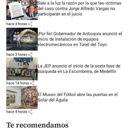
Sale a la luz la razón por la que las víctimas
del caso contra Jorge Alfredo Vargas no
participarán en el juicio
share
hace 3 horas
¡Por fin! Gobernador de Antioquia anunció el
inicio de instalación de equipos
electromecánicos en Túnel del Toyo
share
hace 3 horas
La JEP anunció el inicio de la sexta fase de
búsqueda en La Escombrera, de Medellín
share
hace 14 horas
El Museo del Fútbol abre las puertas en el
Solar del Águila
share
hace 4 horas
Te recomendamos