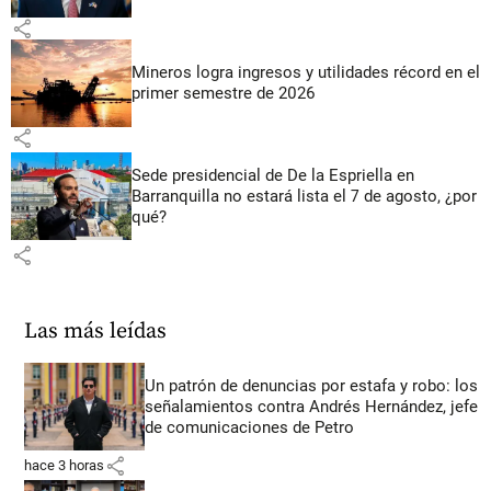
share
Mineros logra ingresos y utilidades récord en el
primer semestre de 2026
share
Sede presidencial de De la Espriella en
Barranquilla no estará lista el 7 de agosto, ¿por
qué?
share
Las más leídas
Un patrón de denuncias por estafa y robo: los
señalamientos contra Andrés Hernández, jefe
de comunicaciones de Petro
share
hace 3 horas