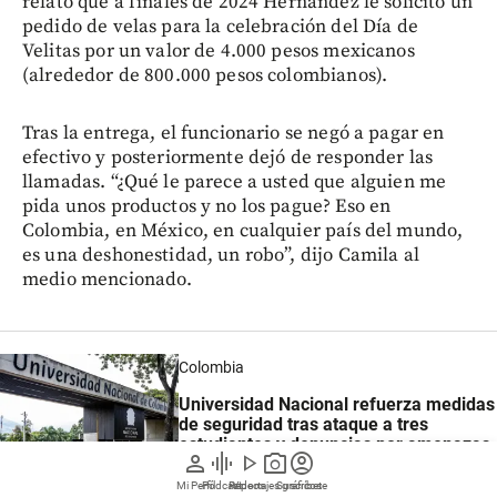
relató que a finales de 2024 Hernández le solicitó un
pedido de velas para la celebración del Día de
Velitas por un valor de 4.000 pesos mexicanos
(alrededor de 800.000 pesos colombianos).
Tras la entrega, el funcionario se negó a pagar en
efectivo y posteriormente dejó de responder las
llamadas. “¿Qué le parece a usted que alguien me
pida unos productos y no los pague? Eso en
Colombia, en México, en cualquier país del mundo,
es una deshonestidad, un robo”, dijo Camila al
medio mencionado.
Colombia
Universidad Nacional refuerza medidas
de seguridad tras ataque a tres
estudiantes y denuncias por amenazas
person
graphic_eq
play_arrow
photo_camera
account_circle
Mi Perfil
Pódcast
Reportajes gráficos
Videos
Suscríbete