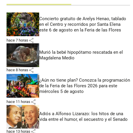
Concierto gratuito de Arelys Henao, tablado
en el Centro y recorridos por Santa Elena
este 6 de agosto en la Feria de las Flores
share
hace 7 horas
Murió la bebé hipopótamo rescatada en el
Magdalena Medio
share
hace 8 horas
¿Aún no tiene plan? Conozca la programación
de la Feria de las Flores 2026 para este
miércoles 5 de agosto
share
hace 11 horas
Adiós a Alfonso Lizarazo: los hitos de una
vida entre el humor, el secuestro y el Senado
share
hace 13 horas