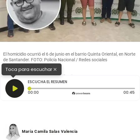
El homicidio ocurrió el 6 de junio en el barrio Quinta Oriental, en Norte
de Santander. FOTO: Policía Nacional / Redes sociales
×
Toca para escuchar
1
2
ESCUCHA EL RESUMEN
Tiempo transcurrido: 0 segundos
Du
00:00
00:45
María Camila Salas Valencia