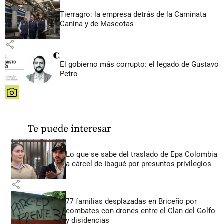
Tierragro: la empresa detrás de la Caminata
Canina y de Mascotas
share
El gobierno más corrupto: el legado de Gustavo
Petro
share
Te puede interesar
Lo que se sabe del traslado de Epa Colombia
a cárcel de Ibagué por presuntos privilegios
share
77 familias desplazadas en Briceño por
combates con drones entre el Clan del Golfo
y disidencias