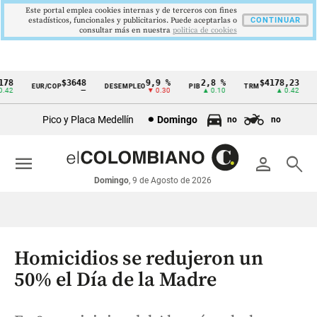
Este portal emplea cookies internas y de terceros con fines
estadísticos, funcionales y publicitarios. Puede aceptarlas o
CONTINUAR
consultar más en nuestra
politica de cookies
8
$3648
9,9 %
2,8 %
$4178,23
EUR/COP
DESEMPLEO
PIB
TRM
IP
Cintillo
42
—
▼ 0.30
▲ 0.10
▲ 0.42
de
Pico y Placa Medellín
Domingo
no
no
indicadores
económicos
menu
person
search
Colombia
Domingo
, 9 de Agosto de 2026
Homicidios se redujeron un
50% el Día de la Madre