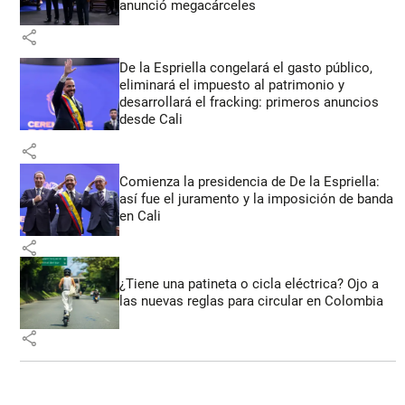
anunció megacárceles
share
De la Espriella congelará el gasto público,
eliminará el impuesto al patrimonio y
desarrollará el fracking: primeros anuncios
desde Cali
share
Comienza la presidencia de De la Espriella:
así fue el juramento y la imposición de banda
en Cali
share
¿Tiene una patineta o cicla eléctrica? Ojo a
las nuevas reglas para circular en Colombia
share