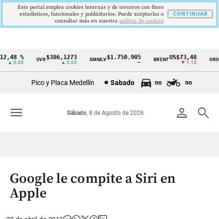
Este portal emplea cookies internas y de terceros con fines
estadísticos, funcionales y publicitarios. Puede aceptarlas o
CONTINUAR
consultar más en nuestra
politica de cookies
2,48 %
$386,1273
$1.750.905
US$73,48
U
UVR
SMMLV
BRENT
ORO
Cintillo
▲ 0.05
▲ 0.03
—
▼ 1.12
de
Pico y Placa Medellín
Sabado
no
no
indicadores
económicos
menu
person
search
Sábado
, 8 de Agosto de 2026
Colombia
Google le compite a Siri en
Apple