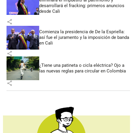
eliminará el impuesto al patrimonio y
desarrollará el fracking: primeros anuncios
desde Cali
share
Comienza la presidencia de De la Espriella:
así fue el juramento y la imposición de banda
en Cali
share
¿Tiene una patineta o cicla eléctrica? Ojo a
las nuevas reglas para circular en Colombia
share