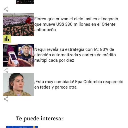
share
Flores que cruzan el cielo: así es el negocio
que mueve US$ 380 millones en el Oriente
antioqueño
share
Nequi revela su estrategia con IA: 80% de
atención automatizada y cartera de crédito
multiplicada por diez
share
¡Está muy cambiada! Epa Colombia reapareció
en redes y parece otra
share
Te puede interesar