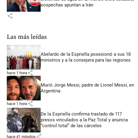
sospechas apuntan a Irán
share
Las más leídas
Abelardo de la Espriella posesionó a sus 18
ministros y a la consejera para las regiones
share
hace 1 hora
Murió Jorge Messi, padre de Lionel Messi, en
Argentina
share
hace 1 hora
De la Espriella confirma traslado de 117
presos vinculados a la Paz Total y anuncia
“control total” de las cárceles
share
hace 41 minutos