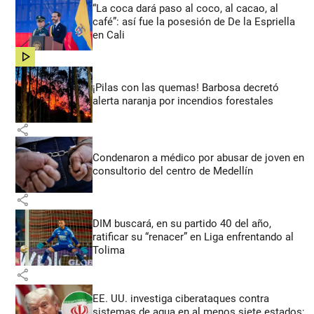
“La coca dará paso al coco, al cacao, al
café”: así fue la posesión de De la Espriella
en Cali
share
¡Pilas con las quemas! Barbosa decretó
alerta naranja por incendios forestales
share
Condenaron a médico por abusar de joven en
consultorio del centro de Medellín
share
DIM buscará, en su partido 40 del año,
ratificar su “renacer” en Liga enfrentando al
Tolima
share
EE. UU. investiga ciberataques contra
sistemas de agua en al menos siete estados;