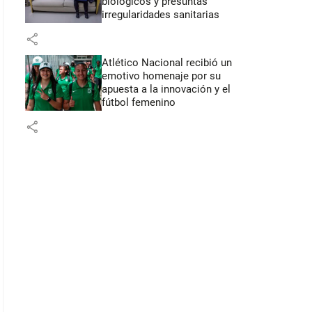
biológicos y presuntas
irregularidades sanitarias
share
Atlético Nacional recibió un
emotivo homenaje por su
apuesta a la innovación y el
fútbol femenino
share