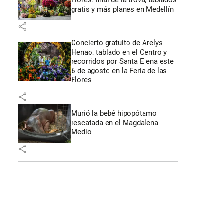
Flores: final de la trova, tablados
gratis y más planes en Medellín
share
Concierto gratuito de Arelys
Henao, tablado en el Centro y
recorridos por Santa Elena este
6 de agosto en la Feria de las
Flores
share
Murió la bebé hipopótamo
rescatada en el Magdalena
Medio
share