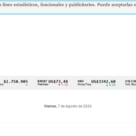
 fines estadísticos, funcionales y publicitarios. Puede aceptarlas
.750.905
US$73,48
US$3342,60
16
BRENT
ORO
COLCAP
Petróleo
Onza Troy
Índ. Bursátil
—
▼ 1.12
▲ 8.20
Viernes
, 7 de Agosto de 2026