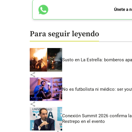
Únete a n
Para seguir leyendo
Susto en La Estrella: bomberos ap
share
No es futbolista ni médico: ser yo
share
Conexión Summit 2026 confirma la 
Restrepo en el evento