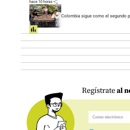
share
hace 10 horas
Colombia sigue como el segundo pa
share
Regístrate
al n