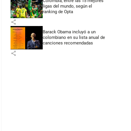
Colombia, entre las 15 mejores
ligas del mundo, según el
ranking de Opta
share
Barack Obama incluyó a un
colombiano en su lista anual de
canciones recomendadas
share