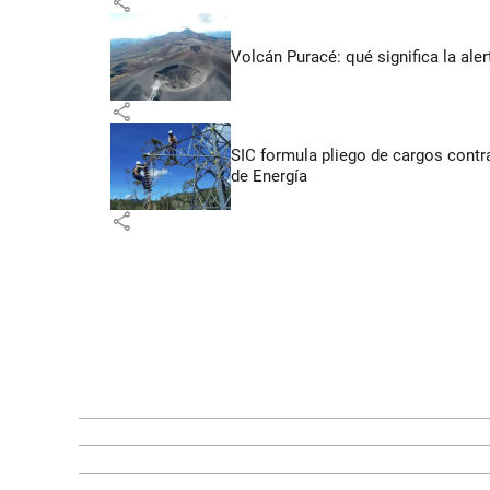
share
Volcán Puracé: qué significa la ale
share
SIC formula pliego de cargos contra
de Energía
share