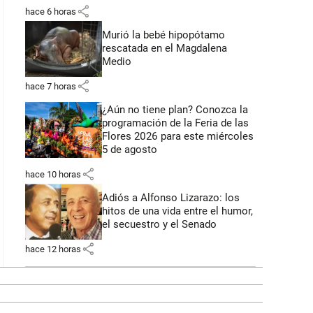
share
hace 6 horas
Murió la bebé hipopótamo
rescatada en el Magdalena
Medio
share
hace 7 horas
¿Aún no tiene plan? Conozca la
programación de la Feria de las
Flores 2026 para este miércoles
5 de agosto
share
hace 10 horas
Adiós a Alfonso Lizarazo: los
hitos de una vida entre el humor,
el secuestro y el Senado
share
hace 12 horas