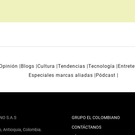
Opinión
Blogs
Cultura
Tendencias
Tecnología
Entret
Especiales marcas aliadas
Pódcast
NO S.A.S
GRUPO EL COLOMBIANO
CONTÁCTANOS
o, Antioquia, Colombia.