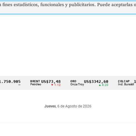
 fines estadísticos, funcionales y publicitarios. Puede aceptarlas
0.905
US$73,48
US$3342,60
1621
BRENT
ORO
COLCAP
Petróleo
Onza Troy
Índ. Bursátil
—
▼ 1.12
▲ 8.20
Jueves
, 6 de Agosto de 2026