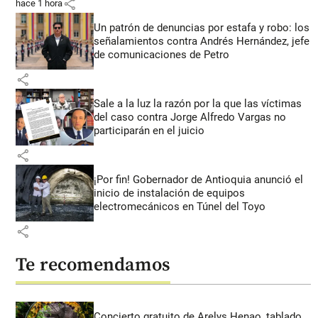
share
hace 1 hora
Un patrón de denuncias por estafa y robo: los
señalamientos contra Andrés Hernández, jefe
de comunicaciones de Petro
share
Sale a la luz la razón por la que las víctimas
del caso contra Jorge Alfredo Vargas no
participarán en el juicio
share
¡Por fin! Gobernador de Antioquia anunció el
inicio de instalación de equipos
electromecánicos en Túnel del Toyo
share
Te recomendamos
Concierto gratuito de Arelys Henao, tablado