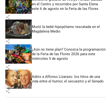
en el Centro y recorridos por Santa Elena
este 6 de agosto en la Feria de las Flores
share
Murió la bebé hipopótamo rescatada en el
Magdalena Medio
share
¿Aún no tiene plan? Conozca la programación
de la Feria de las Flores 2026 para este
miércoles 5 de agosto
share
Adiós a Alfonso Lizarazo: los hitos de una
vida entre el humor, el secuestro y el Senado
share