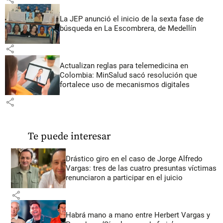
La JEP anunció el inicio de la sexta fase de
búsqueda en La Escombrera, de Medellín
share
Actualizan reglas para telemedicina en
Colombia: MinSalud sacó resolución que
fortalece uso de mecanismos digitales
share
Te puede interesar
Drástico giro en el caso de Jorge Alfredo
Vargas: tres de las cuatro presuntas víctimas
renunciaron a participar en el juicio
share
Habrá mano a mano entre Herbert Vargas y