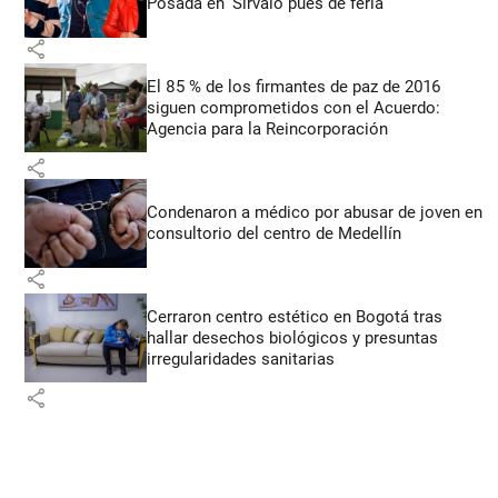
Posada en ‘Sírvalo pues de feria’
share
El 85 % de los firmantes de paz de 2016
siguen comprometidos con el Acuerdo:
Agencia para la Reincorporación
share
Condenaron a médico por abusar de joven en
consultorio del centro de Medellín
share
Cerraron centro estético en Bogotá tras
hallar desechos biológicos y presuntas
irregularidades sanitarias
share