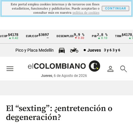
Este portal emplea cookies internas y de terceros con fines
estadísticos, funcionales y publicitarios. Puede aceptarlas o
CONTINUAR
consultar más en nuestra
politica de cookies
$4178
$3697
9,9 %
2,8 %
$4178,2
COP
EUR/COP
DESEMPLEO
PIB
TRM
Cintillo
▲ 0.42
—
▼ 0.30
▲ 0.10
▲ 0.4
de
Pico y Placa Medellín
Jueves
3 y 6
3 y 6
indicadores
económicos
menu
person
search
Colombia
Jueves
, 6 de Agosto de 2026
El “sexting”: ¿entretención o
degeneración?